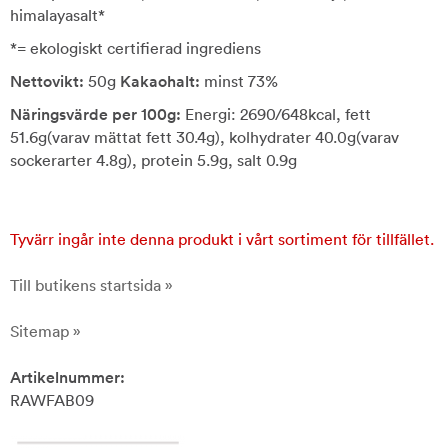
himalayasalt*
*= ekologiskt certifierad ingrediens
Nettovikt:
50g
Kakaohalt:
minst 73%
Näringsvärde per 100g:
Energi: 2690/648kcal, fett
51.6g(varav mättat fett 30.4g), kolhydrater 40.0g(varav
sockerarter 4.8g), protein 5.9g, salt 0.9g
Tyvärr ingår inte denna produkt i vårt sortiment för tillfället.
Till butikens startsida »
Sitemap »
Artikelnummer:
RAWFAB09