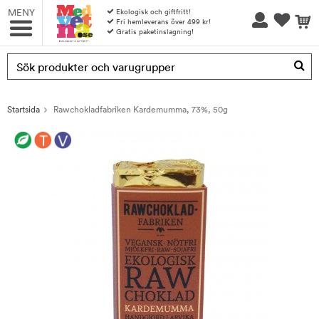
MENY
Ekologisk och giftfritt!
Fri hemleverans över 499 kr!
Gratis paketinslagning!
Produkten har blivit tillagd i varukorgen
Startsida
Rawchokladfabriken Kardemumma, 73%, 50g