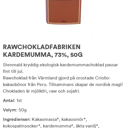
RAWCHOKLADFABRIKEN
KARDEMUMMA, 73%, 50G
Stenmald kryddig ekologisk kardemummachoklad passar
fint till jul.
Rawchoklad från Värmland gjord på orostade Criollo-
kakaobönor från Peru. Tillsammans skapar de nordisk magi!
Chokladen är mjölkfri, raw och sojafri.
Antal
: 1st
Volym
: 50g
Ingredienser:
Kakaomassa*, kakaosmör*,
kokospalmsocker*, kardemumma*, äkta vanilj*,