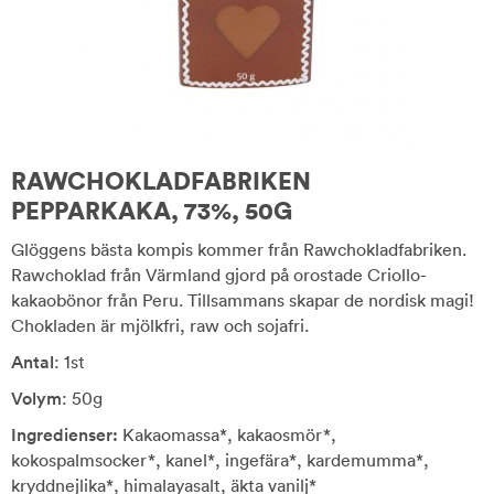
RAWCHOKLADFABRIKEN
PEPPARKAKA, 73%, 50G
Glöggens bästa kompis kommer från Rawchokladfabriken.
Rawchoklad från Värmland gjord på orostade Criollo-
kakaobönor från Peru. Tillsammans skapar de nordisk magi!
Chokladen är mjölkfri, raw och sojafri.
Antal
: 1st
Volym
: 50g
Ingredienser:
Kakaomassa*, kakaosmör*,
kokospalmsocker*, kanel*, ingefära*, kardemumma*,
kryddnejlika*, himalayasalt, äkta vanilj*