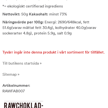
*= ekologiskt certifierad ingrediens
Nettovikt:
50g
Kakaohalt:
minst 73%
Näringsvärde per 100g:
Energi: 2690/648kcal, fett
51.6g(varav mättat fett 30.4g), kolhydrater 40.0g(varav
sockerarter 4.8g), protein 5.9g, salt 0.9g
Tyvärr ingår inte denna produkt i vårt sortiment för tillfället.
Till butikens startsida »
Sitemap »
Artikelnummer:
RAWFAB007