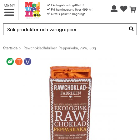
MENY
Ekologisk och giftfritt!
Fri hemleverans över 499 kr!
Gratis paketinslagning!
Produkten har blivit tillagd i varukorgen
Startsida
Rawchokladfabriken Pepparkaka, 73%, 50g