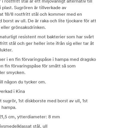
rostfritt stål är ett miljövänligt alternativ till
 plast. Sugrören är tillverkade av
at 18/8 rostfritt stål och kommer med en
 borst av ull. De är raka och lite tjockare för att
eller grönsaksdrinken.
r naturligt resistent mot bakterier som har svårt
fritt stål och ger heller inte ifrån sig eller tar åt
lukter.
r i en fin förvaringspåse i hampa med dragsko
en fin förvaringspåse för smått så som
ler smycken.
till någon du tycker om.
lverkad i Kina
st sugrör, 1st diskborste med borst av ull, 1st
i hampa.
21,5 cm, ytterdiameter: 8 mm
livsmedelklassat stål, ull