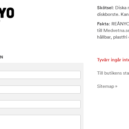
Skötsel
: Diska
diskborste. Kan
Fakta
: REÅNYO 
till
Medvetna.s
hållbar, plastfr
ON
Tyvärr ingår int
Till butikens sta
Sitemap »