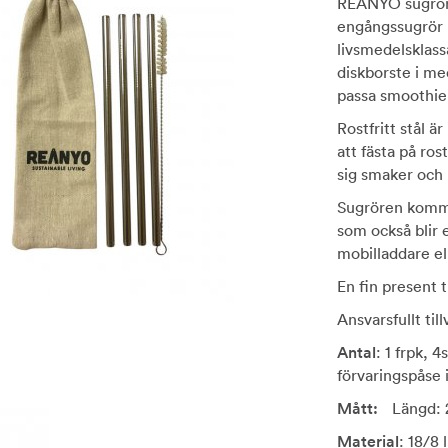
REÅNYO sugrör i 
engångssugrör i
livsmedelsklass
diskborste i med
passa smoothie 
Rostfritt stål ä
att fästa på rost
sig smaker och 
Sugrören komme
som också blir 
mobilladdare el
En fin present 
Ansvarsfullt til
Antal
: 1 frpk, 4
förvaringspåse 
Mått:
Längd: 
Material
: 18/8 