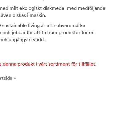
 med milt ekologiskt diskmedel med medföljande
 även diskas i maskin.
sustainable living är ett subvarumärke
e
och jobbar för att ta fram produkter för en
i och engångsfri värld.
e denna produkt i vårt sortiment för tillfället.
rtsida »