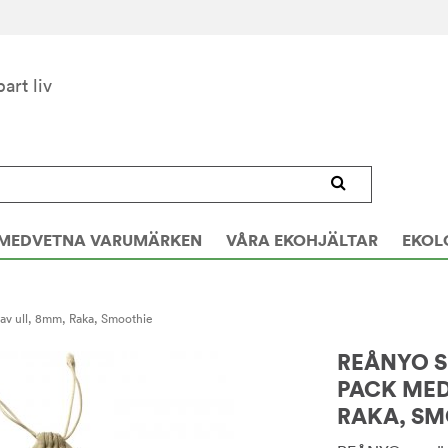
bart liv
MEDVETNA VARUMÄRKEN
VÅRA EKOHJÄLTAR
EKOL
e av ull, 8mm, Raka, Smoothie
REÅNYO SU
PACK MED
RAKA, SM