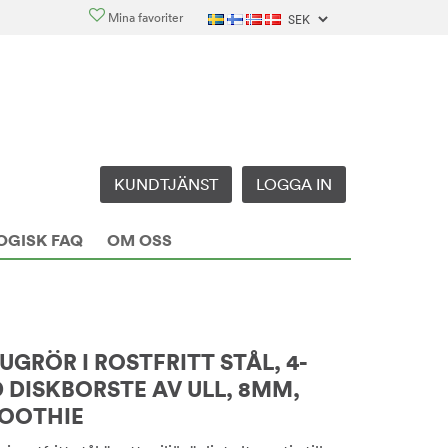
Mina favoriter
KUNDTJÄNST
LOGGA IN
OGISK FAQ
OM OSS
GRÖR I ROSTFRITT STÅL, 4-
 DISKBORSTE AV ULL, 8MM,
OOTHIE