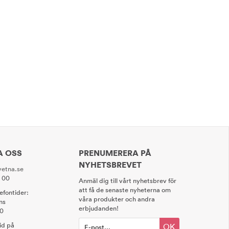
A OSS
PRENUMERERA PÅ
NYHETSBREVET
etna.se
0 00
Anmäl dig till vårt nyhetsbrev för
att få de senaste nyheterna om
lefontider:
våra produkter och andra
ns
erbjudanden!
00
tid på
OK