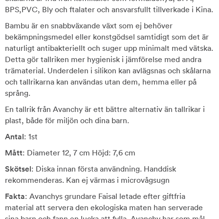
BPS,PVC, Bly och ftalater och ansvarsfullt tillverkade i Kina.
Bambu är en snabbväxande växt som ej behöver
bekämpningsmedel eller konstgödsel samtidigt som det är
naturligt antibakteriellt och suger upp minimalt med vätska.
Detta gör tallriken mer hygienisk i jämförelse med andra
trämaterial. Underdelen i silikon kan avlägsnas och skålarna
och tallrikarna kan användas utan dem, hemma eller på
språng.
En tallrik från Avanchy är ett bättre alternativ än tallrikar i
plast, både för miljön och dina barn.
Antal
: 1st
Mått
: Diameter 12, 7 cm Höjd: 7,6 cm
Skötsel
: Diska innan första användning. Handdisk
rekommenderas. Kan ej värmas i microvågsugn
Fakta
: Avanchys grundare Faisal letade efter giftfria
material att servera den ekologiska maten han serverade
sina barn och fann en lucka att fylla. Avanchy har som mål