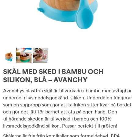
SKÅL MED SKED I BAMBU OCH
SILIKON, BLÅ – AVANCHY
Avenchys plastfria skål är tillverkade i bambu med avtagbar
underdel i livsmedelsgodkänd silikon. Underdelen fungerar
som en sugpropp som gör att tallriken sitter kvar på bordet
och gör det lätt för barnet att äta på egen hand. Den
tillhörande skeden är tillverkad i bambu och 100%
livsmedelsgodkänd silikon. Passar perfekt till gröten!
Skålarna är fria från kemikalier som formaldehyd, BPA,