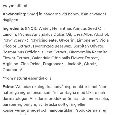
Volym
: 30 ml
Användning
: Smörj in händerna vid behov. Kan användas
dagligen.
Ingredients (INCI):
Water, Helianthus Annuus Seed Oil,
Lanolin, Prunus Amygdalus Dulcis Oil, Cera Alba, Alcohol,
Polyglyceryl-3 Polyricinoleate, Glycerin, Limonene*, Viola
Tricolor Extract, Hydrolyzed Beeswax, Sorbitan Olivate,
Rosmarinus Officinalis Leaf Extract, Chamomilla Recutita
Flower Extract, Calendula Officinalis Flower Extract,
Arginine, Zinc Oxide, Fragrance*, Linalool*, Citral*,
Coumarin*.
*from natural essential oils
Fakta
: Weledas ekologiska hudvårdsprodukter innehåller
naturliga ingredienser som är framtagna med läkare och
dermatologer. Alla deras produkter är fria från mineralolja,
parabener, parfym, syntetiska doft-, färg eller
konserveringsmedel och nanopartiklar. Produkterna är ej