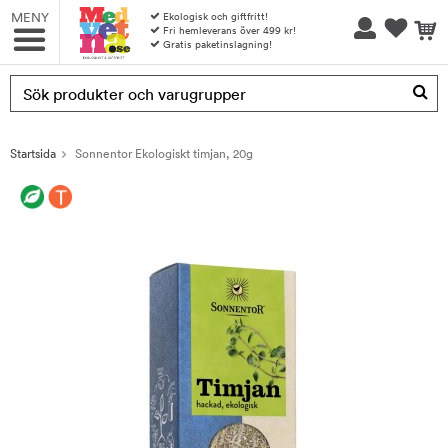
MENY
Ekologisk och giftfritt!
Fri hemleverans över 499 kr!
Gratis paketinslagning!
Produkten har blivit tillagd i varukorgen
Startsida
Sonnentor Ekologiskt timjan, 20g