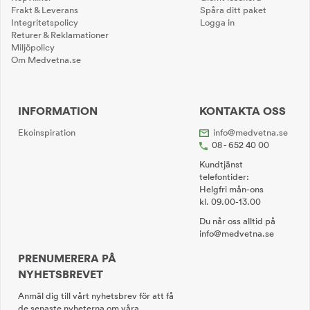
Frakt & Leverans
Spåra ditt paket
Integritetspolicy
Logga in
Returer & Reklamationer
Miljöpolicy
Om Medvetna.se
INFORMATION
KONTAKTA OSS
Ekoinspiration
info@medvetna.se
08 - 652 40 00
Kundtjänst
telefontider:
Helgfri mån-ons
kl. 09.00-13.00
Du når oss alltid på
info@medvetna.se
PRENUMERERA PÅ
NYHETSBREVET
Anmäl dig till vårt nyhetsbrev för att få
de senaste nyheterna om våra