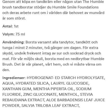
Genom att köpa en tandkräm eller någon utan The Humble
brush tandborstar stödjer du Humble Smile Foundations
och deras arbete runt om i världen där behovet av munvård
är som störst.
Antal
: 1st
Volym
: 75 ml
Användning
: Borsta varsamt alla tandytor, tandkött och
tunga i minst 2 minuter, två gånger om dagen. För extra
skydd, undvik frekvent intag av sur och sockrad dryck och
mat. För vår miljös skull, borsta med en nedbrytbar Humble
Brush. Det är vår planet, vårt hem, och vi måste värna om
den.
Ingredienser
: HYDROGENAT- ED STARCH HYDROLYSATE,
AQUA, HYDRATED SILICA, LAURYL GLUCOSIDE,
XANTHAN GUM, MENTHA PIPERITA OIL, SODIUM
FLUORIDE, ZINC GLUCONATE, MENTHOL, STEVIA
REBAUDIANA EXTRACT, ALOE BARBADENSIS LEAF JUICE
POWDER, SALVIA TRILOBA LEAF EXTRACT,