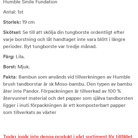
Humble Smile Fundation
Antal: 1st
Storlek:
19 cm
Skötsel:
Se till att skölja din tungborste ordentligt efter
varje borstning och låt handtaget inte vara blött i längre
perioder. Byt tungborste var tredje månad.
Färg:
Lila.
Borst:
Mjuk.
Fakta
: Bambun som används vid tillverkningen av Humble
brush tandborstar är sk Moso-bambu. Den typen av bambu
äter inte Pandor. Förpackningen är tillverkad av 100 %
återvunnet material och det papper som själva tandborsten
ligger i inuti förpackningen är ett komposterbart papper
som tillverkats av växter
Tyvärr ingår inte denna produkt i vårt sortiment för tillfället.