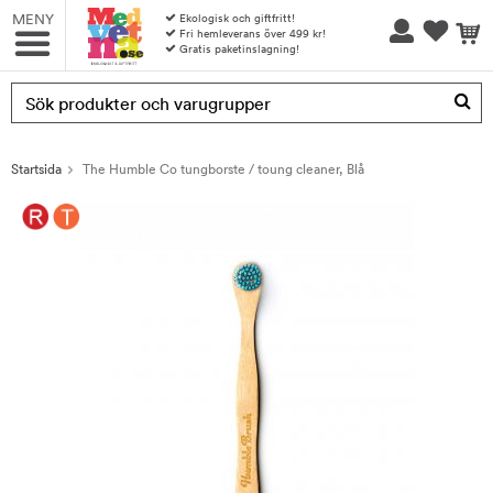
MENY
Ekologisk och giftfritt!
Fri hemleverans över 499 kr!
Gratis paketinslagning!
Produkten har blivit tillagd i varukorgen
Startsida
The Humble Co tungborste / toung cleaner, Blå