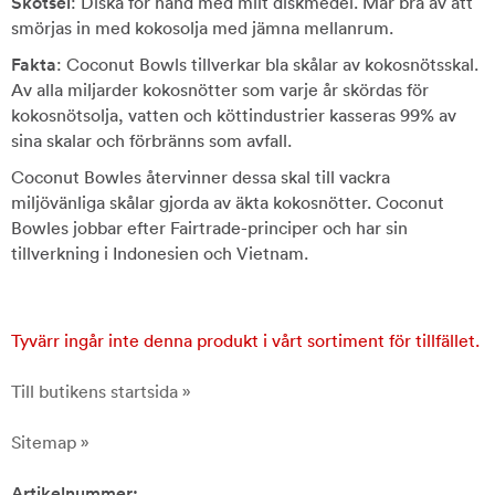
Skötsel
: Diska för hand med milt diskmedel. Mår bra av att
smörjas in med kokosolja med jämna mellanrum.
Fakta
: Coconut Bowls tillverkar bla skålar av kokosnötsskal.
Av alla miljarder kokosnötter som varje år skördas för
kokosnötsolja, vatten och köttindustrier kasseras 99% av
sina skalar och förbränns som avfall.
Coconut Bowles återvinner dessa skal till vackra
miljövänliga skålar gjorda av äkta kokosnötter. Coconut
Bowles jobbar efter Fairtrade-principer och har sin
tillverkning i Indonesien och Vietnam.
Tyvärr ingår inte denna produkt i vårt sortiment för tillfället.
Till butikens startsida »
Sitemap »
Artikelnummer: