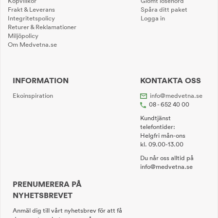
Köpvillkor
Glömt lösenord
Frakt & Leverans
Spåra ditt paket
Integritetspolicy
Logga in
Returer & Reklamationer
Miljöpolicy
Om Medvetna.se
INFORMATION
KONTAKTA OSS
Ekoinspiration
info@medvetna.se
08 - 652 40 00
Kundtjänst
telefontider:
Helgfri mån-ons
kl. 09.00-13.00
Du når oss alltid på
info@medvetna.se
PRENUMERERA PÅ
NYHETSBREVET
Anmäl dig till vårt nyhetsbrev för att få