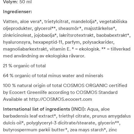
Volym
: 50 ml
Ingredienser:
Vatten, aloe vera*, trietylcitrat, mandelolja*, vegetabiliska
oljeprodukter, glycerol**, sheasmör*, majsstärkelse*,
zinkricinoleat, jojobaolja*, lakritsrotextrakt, baobabextrakt*,
hyaluronsyra, hexapeptid-11, parfym, polysackarider,
magnoliabarkextrakt, vitamin E. * = ekologisk. ** = tillverkad
med användning av ekologiska råvaror.
21 % organic of total
64 % organic of total minus water and minerals
100 % natural origin of total COSMOS ORGANIC certified
by Ecocert Greenlife according to COSMOS Standard
Available at http://COSMOS.ecocert.com
International list of ingredients (INCI):
Aqua, aloe
barbadensis leaf extract*, triethyl citrate, prunus amygdalus
dulcis oil*, polyglyceryl-3 dicitrate/stearate, glycerin**,
butyrospermum parkii butter*, zea mays starch*, zinc