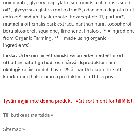
ricinoleate, glyceryl caprylate, simmondsia chinensis seed
oil*, glycyrrhiza glabra root extract*, adansonia digitata fruit
extract*, sodium hyaluronate, hexapeptide-11, parfum*,
magnolia officinalis bark extract, xanthan gum, tocopherol,
beta-sitosterol, squalene, limonene, linalool. (* = ingredient
from Organic Farming, ** = made using organic
ingredients).
Fakta
: Urtekram är ett danskt varumärke med ett stort
utbud av naturliga hud- och hårvårdsprodukter samt
ekologiska livsmedel. I över 25 år har Urtekram försett
kunder med hälsosamma produkter till ett bra pris.
Tyvärr ingår inte denna produkt i vårt sortiment för tillfället.
Till butikens startsida »
Sitemap »