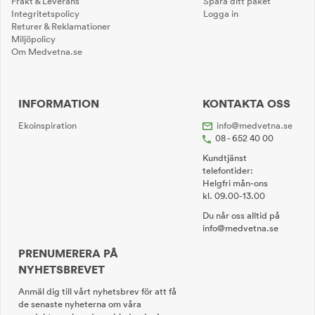
Frakt & Leverans
Spåra ditt paket
Integritetspolicy
Logga in
Returer & Reklamationer
Miljöpolicy
Om Medvetna.se
INFORMATION
KONTAKTA OSS
Ekoinspiration
info@medvetna.se
08 - 652 40 00
Kundtjänst
telefontider:
Helgfri mån-ons
kl. 09.00-13.00
Du når oss alltid på
info@medvetna.se
PRENUMERERA PÅ
NYHETSBREVET
Anmäl dig till vårt nyhetsbrev för att få
de senaste nyheterna om våra