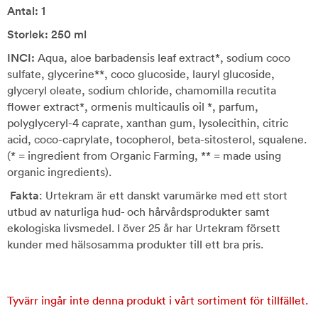
Antal: 1
Storlek: 250 ml
INCI:
Aqua, aloe barbadensis leaf extract*, sodium coco
sulfate, glycerine**, coco glucoside, lauryl glucoside,
glyceryl oleate, sodium chloride, chamomilla recutita
flower extract*, ormenis multicaulis oil *, parfum,
polyglyceryl-4 caprate, xanthan gum, lysolecithin, citric
acid, coco-caprylate, tocopherol, beta-sitosterol, squalene.
(* = ingredient from Organic Farming, ** = made using
organic ingredients).
Fakta
: Urtekram är ett danskt varumärke med ett stort
utbud av naturliga hud- och hårvårdsprodukter samt
ekologiska livsmedel. I över 25 år har Urtekram försett
kunder med hälsosamma produkter till ett bra pris.
Tyvärr ingår inte denna produkt i vårt sortiment för tillfället.