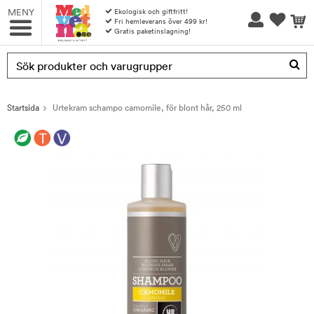
MENY
Ekologisk och giftfritt!
Fri hemleverans över 499 kr!
Gratis paketinslagning!
Produkten har blivit tillagd i varukorgen
Startsida
Urtekram schampo camomile, för blont hår, 250 ml