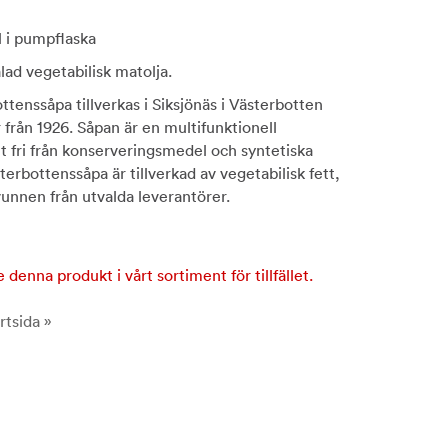
l i pumpflaska
ålad vegetabilisk matolja.
ttenssåpa tillverkas i Siksjönäs i Västerbotten
 från 1926. Såpan är en multifunktionell
t fri från konserveringsmedel och syntetiska
erbottenssåpa är tillverkad av vegetabilisk fett,
unnen från utvalda leverantörer.
e denna produkt i vårt sortiment för tillfället.
rtsida »