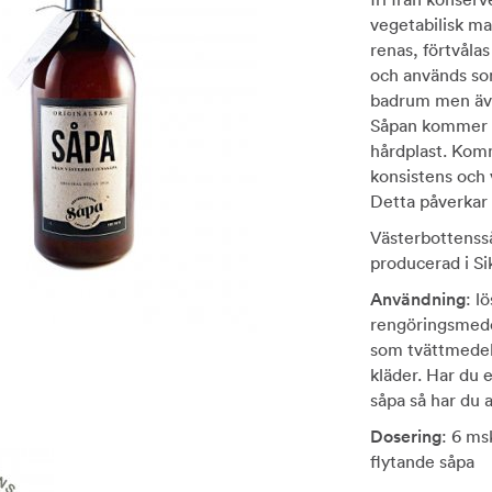
vegetabilisk ma
renas, förtvålas
och används som
badrum men även
Såpan kommer i
hårdplast. Kom
konsistens och 
Detta påverkar 
Västerbottensså
producerad i Si
Användning
: l
rengöringsmede
som tvättmedel 
kläder. Har du 
såpa så har du a
Dosering
: 6 msk
flytande såpa