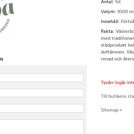
Antal
: 1st
Volym
: 1000 m
Innehåll
: Förtv
Fakta
: Västerbo
med traditioner
städprodukt hel
doftämnen. Väst
renad och återv
ON
Tyvärr ingår int
Till butikens sta
Sitemap »