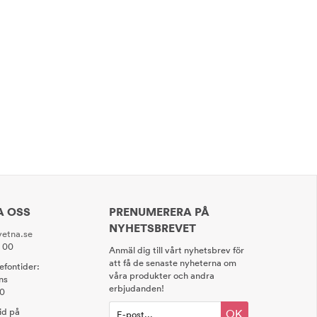
A OSS
PRENUMERERA PÅ
NYHETSBREVET
etna.se
0 00
Anmäl dig till vårt nyhetsbrev för
att få de senaste nyheterna om
lefontider:
våra produkter och andra
ns
erbjudanden!
00
tid på
OK