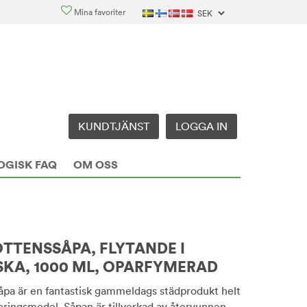
Mina favoriter
KUNDTJÄNST
LOGGA IN
OGISK FAQ
OM OSS
TTENSSÅPA, FLYTANDE I
KA, 1000 ML, OPARFYMERAD
åpa är en fantastisk gammeldags städprodukt helt
veringsmedel. Såpan är tillverkad av återvunnen