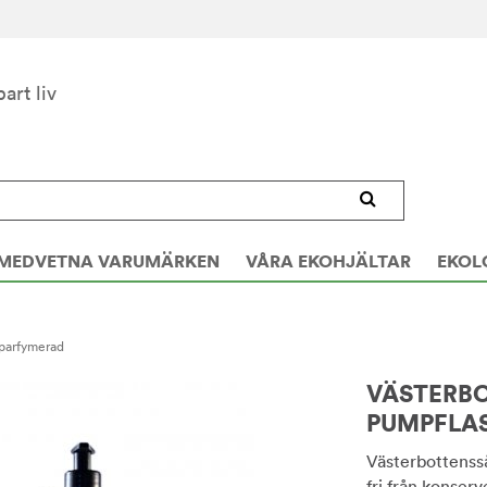
bart liv
MEDVETNA VARUMÄRKEN
VÅRA EKOHJÄLTAR
EKOL
Oparfymerad
VÄSTERBO
PUMPFLAS
Västerbottenss
fri från konser