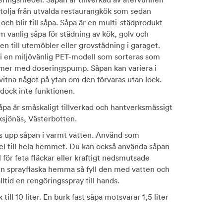
tolja från utvalda restaurangkök som sedan
 och blir till såpa. Såpa är en multi-städprodukt
 vanlig såpa för städning av kök, golv och
 till utemöbler eller grovstädning i garaget.
 en miljövänlig PET-modell som sorteras som
mer med doseringspump. Såpan kan variera i
vitna något på ytan om den förvaras utan lock.
dock inte funktionen.
pa är småskaligt tillverkad och hantverksmässigt
ksjönäs, Västerbotten.
ös upp såpan i varmt vatten. Använd som
l till hela hemmet. Du kan också använda såpan
för feta fläckar eller kraftigt nedsmutsade
en sprayflaska hemma så fyll den med vatten och
lltid en rengöringsspray till hands.
 till 10 liter. En burk fast såpa motsvarar 1,5 liter