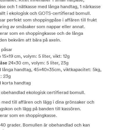
se och 1 nätkasse med långa handtag, 1 närkasse
allt i ekologisk och GOTS-certifierad bomull.
ar perfekt som shoppingpåse i affären till frukt
aring av småsaker som nappar eller annat.
erar som en shoppingkasse och de långa
den bekväm att bära på axeln.
5 påsar
e
15x19 cm, volym: 5 liter, vikt: 12g
åse
24x30 cm, volym: 5 liter, 23g
långa handtag, 45x40x35cm, viktkapacitet: 5kg,
t: 23g
korta handtag
obehandlad ekologisk certifierad bomull.
 med till affären och lägg i dina grönsaker och
agskon och lägg på banden till kassören.
erar som en shoppingkasse.
 40 grader. Bomullen är obehandlad och kan