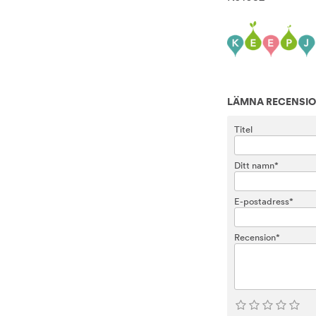
LÄMNA RECENSI
Titel
Ditt namn*
E-postadress*
Recension*