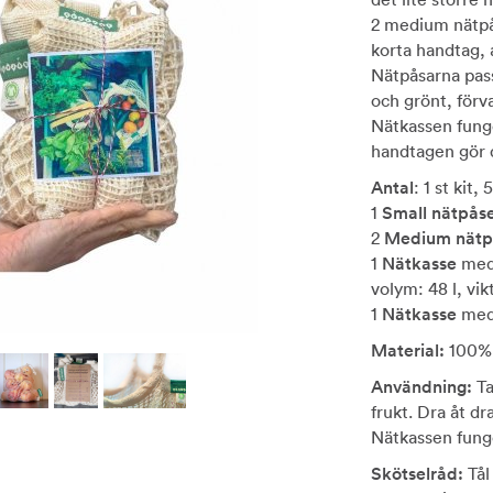
2 medium nätpå
korta handtag, 
Nätpåsarna pass
och grönt, förv
Nätkassen fung
handtagen gör 
Antal
: 1 st kit, 
1
Small nätpås
2
Medium nätp
1
Nätkasse
med 
volym: 48 l, vik
1
Nätkasse
med 
Material:
100% 
Användning:
Ta
frukt. Dra åt dr
Nätkassen fung
Skötselråd:
Tål