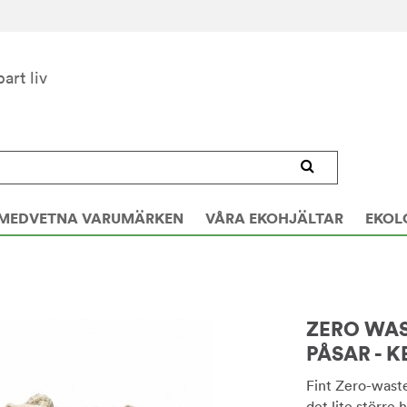
bart liv
MEDVETNA VARUMÄRKEN
VÅRA EKOHJÄLTAR
EKOL
ZERO WAS
PÅSAR - K
Fint Zero-waste-
det lite större 