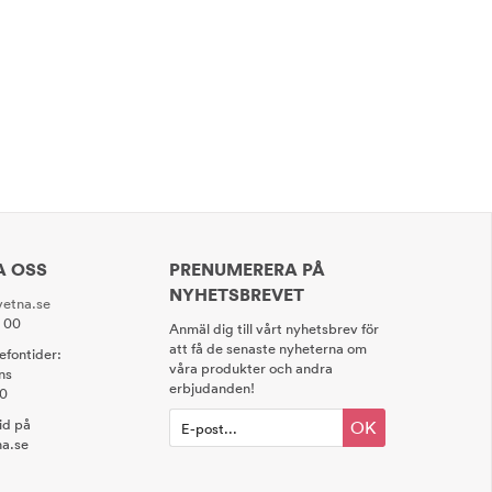
A OSS
PRENUMERERA PÅ
NYHETSBREVET
etna.se
0 00
Anmäl dig till vårt nyhetsbrev för
att få de senaste nyheterna om
lefontider:
våra produkter och andra
ns
erbjudanden!
00
tid på
OK
a.se