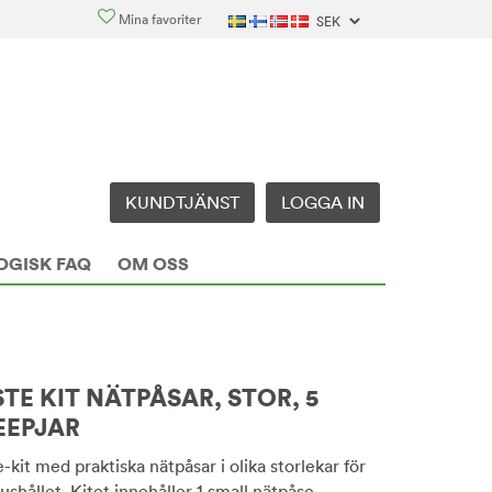
Mina favoriter
KUNDTJÄNST
LOGGA IN
OGISK FAQ
OM OSS
TE KIT NÄTPÅSAR, STOR, 5
EEPJAR
kit med praktiska nätpåsar i olika storlekar för
hushållet. Kitet innehåller 1 small nätpåse,