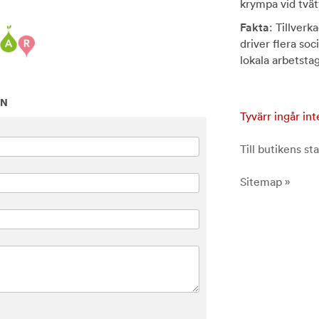
krympa vid tvät
Fakta
: Tillverk
driver flera soc
lokala arbetsta
ON
Tyvärr ingår int
Till butikens sta
Sitemap »