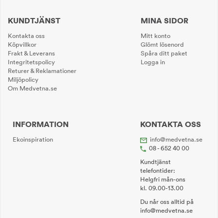
KUNDTJÄNST
MINA SIDOR
Kontakta oss
Mitt konto
Köpvillkor
Glömt lösenord
Frakt & Leverans
Spåra ditt paket
Integritetspolicy
Logga in
Returer & Reklamationer
Miljöpolicy
Om Medvetna.se
INFORMATION
KONTAKTA OSS
Ekoinspiration
info@medvetna.se
08 - 652 40 00
Kundtjänst
telefontider:
Helgfri mån-ons
kl. 09.00-13.00
Du når oss alltid på
info@medvetna.se