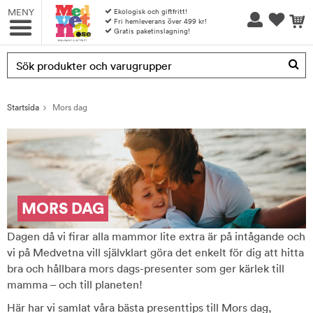
MENY
Ekologisk och giftfritt!
Fri hemleverans över 499 kr!
Gratis paketinslagning!
Produkten har blivit tillagd i varukorgen
Startsida
Mors dag
MORS DAG
Dagen då vi firar alla mammor lite extra är på intågande och
vi på Medvetna vill självklart göra det enkelt för dig att hitta
bra och hållbara mors dags-presenter som ger kärlek till
mamma – och till planeten!
Här har vi samlat våra bästa presenttips till Mors dag,