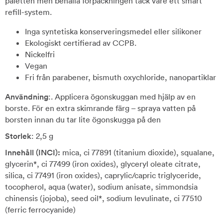
paletten men behålla förpackningen tack vare ett smart
refill-system.
Inga syntetiska konserveringsmedel eller silikoner
Ekologiskt certifierad av CCPB.
Nickelfri
Vegan
Fri från parabener, bismuth oxychloride, nanopartiklar
Användning
:. Applicera ögonskuggan med hjälp av en
borste. För en extra skimrande färg – spraya vatten på
borsten innan du tar lite ögonskugga på den
Storlek
: 2,5 g
Innehåll (INCI):
mica, ci 77891 (titanium dioxide), squalane,
glycerin*, ci 77499 (iron oxides), glyceryl oleate citrate,
silica, ci 77491 (iron oxides), caprylic/capric triglyceride,
tocopherol, aqua (water), sodium anisate, simmondsia
chinensis (jojoba), seed oil*, sodium levulinate, ci 77510
(ferric ferrocyanide)