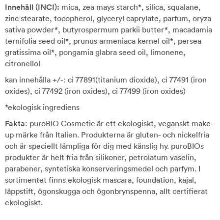
Innehåll (INCI):
mica, zea mays starch*, silica, squalane,
zinc stearate, tocopherol, glyceryl caprylate, parfum, oryza
sativa powder*, butyrospermum parkii butter*, macadamia
ternifolia seed oil*, prunus armeniaca kernel oil*, persea
gratissima oil*, pongamia glabra seed oil, limonene,
citronellol
kan innehålla +/-: ci 77891(titanium dioxide), ci 77491 (iron
oxides), ci 77492 (iron oxides), ci 77499 (iron oxides)
*ekologisk ingrediens
Fakta
: puroBIO Cosmetic är ett ekologiskt, veganskt make-
up märke från Italien. Produkterna är gluten- och nickelfria
och är speciellt lämpliga för dig med känslig hy. puroBIOs
produkter är helt fria från silikoner, petrolatum vaselin,
parabener, syntetiska konserveringsmedel och parfym. I
sortimentet finns ekologisk mascara, foundation, kajal,
läppstift, ögonskugga och ögonbrynspenna, allt certifierat
ekologiskt.