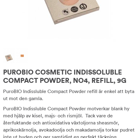
PUROBIO COSMETIC INDISSOLUBLE
COMPACT POWDER, NO4, REFILL, 9G
PuroBIO Indissluble Compact Powder refill är enkel att byta
ut mot den gamla.
PuroBIO Indissluble Compact Powder motverkar blank hy
med hjälp av kisel, majs- och rismjöl. Tack vare de
återfuktande och antioxidativa växtoljorna sheasmör,
aprikoskärnolja, avokadoolja och makadamolja torkar pudret
inte ut huden och ger samtidigt en perfekt täckning.