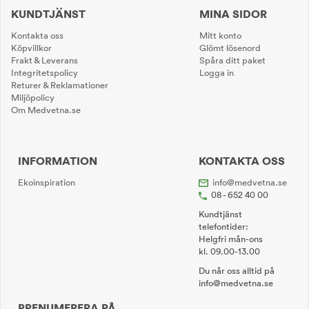
KUNDTJÄNST
MINA SIDOR
Kontakta oss
Mitt konto
Köpvillkor
Glömt lösenord
Frakt & Leverans
Spåra ditt paket
Integritetspolicy
Logga in
Returer & Reklamationer
Miljöpolicy
Om Medvetna.se
INFORMATION
KONTAKTA OSS
Ekoinspiration
info@medvetna.se
08 - 652 40 00
Kundtjänst
telefontider:
Helgfri mån-ons
kl. 09.00-13.00
Du når oss alltid på
info@medvetna.se
PRENUMERERA PÅ