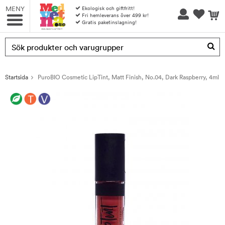
MENY
Ekologisk och giftfritt!
Fri hemleverans över 499 kr!
Gratis paketinslagning!
Produkten har blivit tillagd i varukorgen
Startsida
PuroBIO Cosmetic LipTint, Matt Finish, No.04, Dark Raspberry, 4ml