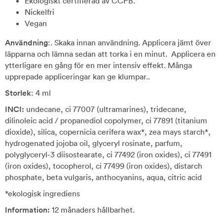
Ekologiskt certifierad av CCPB.
Nickelfri
Vegan
Användning
:. Skaka innan användning. Applicera jämt över
läpparna och lämna sedan att torka i en minut. Applicera en
ytterligare en gång för en mer intensiv effekt. Många
upprepade appliceringar kan ge klumpar..
Storlek
: 4 ml
INCI:
undecane, ci 77007 (ultramarines), tridecane,
dilinoleic acid / propanediol copolymer, ci 77891 (titanium
dioxide), silica, copernicia cerifera wax*, zea mays starch*,
hydrogenated jojoba oil, glyceryl rosinate, parfum,
polyglyceryl-3 diisostearate, ci 77492 (iron oxides), ci 77491
(iron oxides), tocopherol, ci 77499 (iron oxides), distarch
phosphate, beta vulgaris, anthocyanins, aqua, citric acid
*ekologisk ingrediens
Information:
12 månaders hållbarhet.