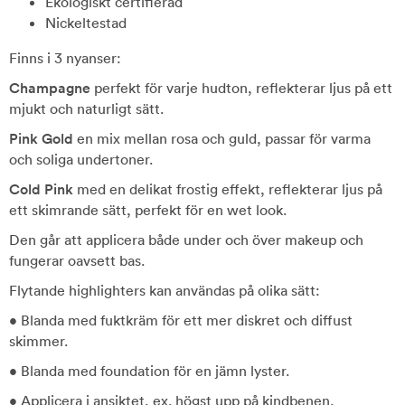
Ekologiskt certifierad
Nickeltestad
Finns i 3 nyanser:
Champagne
perfekt för varje hudton, reflekterar ljus på ett
mjukt och naturligt sätt.
Pink Gold
en mix mellan rosa och guld, passar för varma
och soliga undertoner.
Cold Pink
med en delikat frostig effekt, reflekterar ljus på
ett skimrande sätt, perfekt för en wet look.
Den går att applicera både under och över makeup och
fungerar oavsett bas.
Flytande highlighters kan användas på olika sätt:
• Blanda med fuktkräm för ett mer diskret och diffust
skimmer.
• Blanda med foundation för en jämn lyster.
• Applicera i ansiktet, ex. högst upp på kindbenen,