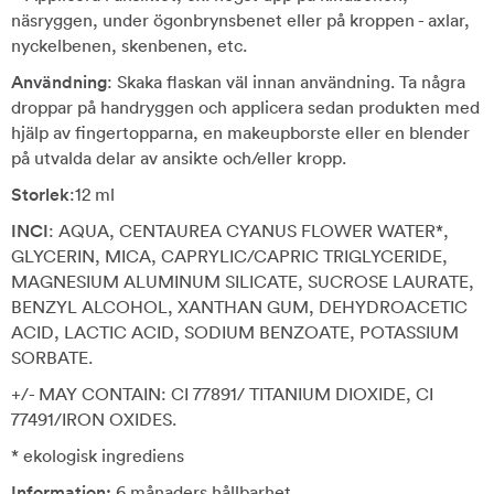
näsryggen, under ögonbrynsbenet eller på kroppen - axlar,
nyckelbenen, skenbenen, etc.
Användning
: Skaka flaskan väl innan användning. Ta några
droppar på handryggen och applicera sedan produkten med
hjälp av fingertopparna, en makeupborste eller en blender
på utvalda delar av ansikte och/eller kropp.
Storlek
:12 ml
INCI
: AQUA, CENTAUREA CYANUS FLOWER WATER*,
GLYCERIN, MICA, CAPRYLIC/CAPRIC TRIGLYCERIDE,
MAGNESIUM ALUMINUM SILICATE, SUCROSE LAURATE,
BENZYL ALCOHOL, XANTHAN GUM, DEHYDROACETIC
ACID, LACTIC ACID, SODIUM BENZOATE, POTASSIUM
SORBATE.
+/- MAY CONTAIN: CI 77891/ TITANIUM DIOXIDE, CI
77491/IRON OXIDES.
* ekologisk ingrediens
Information:
6 månaders hållbarhet.