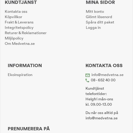
KUNDTJÄNST
MINA SIDOR
Kontakta oss
Mitt konto
Köpvillkor
Glömt lösenord
Frakt & Leverans
Spåra ditt paket
Integritetspolicy
Logga in
Returer & Reklamationer
Miljöpolicy
Om Medvetna.se
INFORMATION
KONTAKTA OSS
Ekoinspiration
info@medvetna.se
08 - 652 40 00
Kundtjänst
telefontider:
Helgfri mån-ons
kl. 09.00-13.00
Du når oss alltid på
info@medvetna.se
PRENUMERERA PÅ