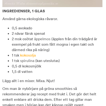
INGREDIENSER, 1 GLAS
Använd gärna ekologiska råvaror.
0,5 avokado
2 nävar färsk spenat
2 msk osötat
äppelmos
(äpplen från din trädgård är
exempel på frukt som fått mogna i egen takt och
därmed rika på näring)
1 tsk
kokosolja
1 tsk
spirulina
(kan uteslutas)
0,5 dl kokosmjölk
1,5 dl vatten
Lägg allt i en mixer. Mixa. Njut!
Om man är nybörjare på gröna smoothies så
rekommenderar jag recept med frukt i. Det gör det helt
enkelt enklare att dricka dem. Efter ett tag gillar man
smaken men i början kan det kännas rejält ovant.