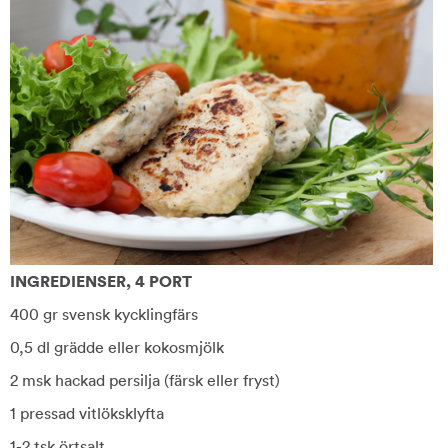
INGREDIENSER, 4 PORT
400 gr svensk kycklingfärs
0,5 dl grädde eller kokosmjölk
2 msk hackad persilja (färsk eller fryst)
1 pressad vitlöksklyfta
1-2 tsk örtsalt