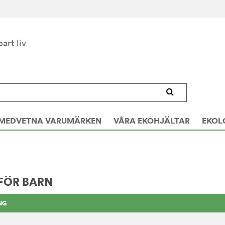
bart liv
MEDVETNA VARUMÄRKEN
VÅRA EKOHJÄLTAR
EKOL
FÖR BARN
NG