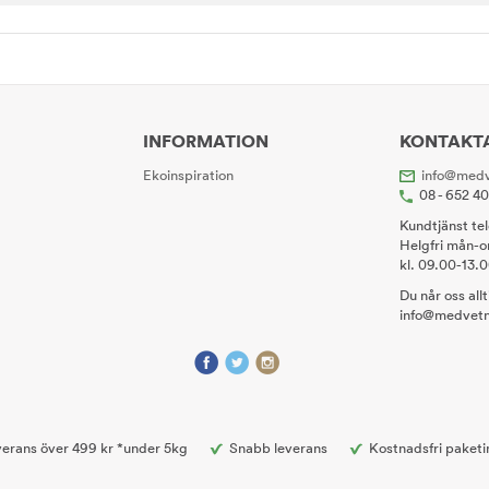
INFORMATION
KONTAKT
Ekoinspiration
info@medv
08 - 652 4
Kundtjänst te
Helgfri mån-o
kl. 09.00-13.
Du når oss all
info@medvetn
erans över 499 kr *under 5kg
Snabb leverans
Kostnadsfri paketi