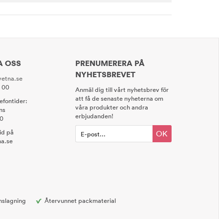
A OSS
PRENUMERERA PÅ
NYHETSBREVET
etna.se
0 00
Anmäl dig till vårt nyhetsbrev för
att få de senaste nyheterna om
lefontider:
våra produkter och andra
ns
erbjudanden!
00
tid på
OK
a.se
nslagning
Återvunnet packmaterial