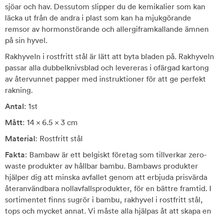
sjöar och hav. Dessutom slipper du de kemikalier som kan
läcka ut från de andra i plast som kan ha mjukgörande
remsor av hormonstörande och allergiframkallande ämnen
på sin hyvel.
Rakhyveln i rostfritt stål är lätt att byta bladen på. Rakhyveln
passar alla dubbelknivsblad och levereras i ofärgad kartong
av återvunnet papper med instruktioner för att ge perfekt
rakning.
Antal
: 1st
Mått
: 14 x 6.5 x 3 cm
Material
: Rostfritt stål
Fakta
: Bambaw är ett belgiskt företag som tillverkar zero-
waste produkter av hållbar bambu. Bambaws produkter
hjälper dig att minska avfallet genom att erbjuda prisvärda
återanvändbara nollavfallsprodukter, för en bättre framtid. I
sortimentet finns sugrör i bambu, rakhyvel i rostfritt stål,
tops och mycket annat. Vi måste alla hjälpas åt att skapa en