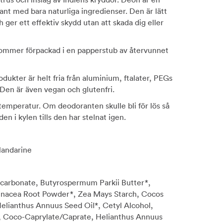
ant med bara naturliga ingredienser. Den är lätt
h ger ett effektiv skydd utan att skada dig eller
mmer förpackad i en papperstub av återvunnet
dukter är helt fria från aluminium, ftalater, PEGs
Den är även vegan och glutenfri.
temperatur. Om deodoranten skulle bli för lös så
den i kylen tills den har stelnat igen.
Mandarine
carbonate, Butyrospermum Parkii Butter*,
nacea Root Powder*, Zea Mays Starch, Cocos
Helianthus Annuus Seed Oil*, Cetyl Alcohol,
l, Coco-Caprylate/Caprate, Helianthus Annuus