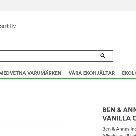
bart liv
MEDVETNA VARUMÄRKEN
VÅRA EKOHJÄLTAR
EKOL
BEN & AN
VANILLA 
Ben & Annas In
fräscht av söt c