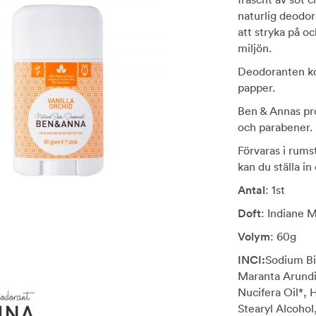
naturlig deodor
att stryka på oc
miljön.
Deodoranten ko
papper.
Ben & Annas pro
och parabener. 
Förvaras i rums
kan du ställa in 
Antal
: 1st
Doft
: Indiane 
Volym
: 60g
INCI:
Sodium Bi
Maranta Arundi
Nucifera Oil*, 
Stearyl Alcoho