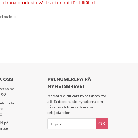
e denna produkt i vårt sortiment för tillfället.
rtsida »
A OSS
PRENUMERERA PÅ
NYHETSBREVET
etna.se
0 00
Anmäl dig till vårt nyhetsbrev för
att få de senaste nyheterna om
lefontider:
våra produkter och andra
ns
erbjudanden!
00
tid på
OK
a.se