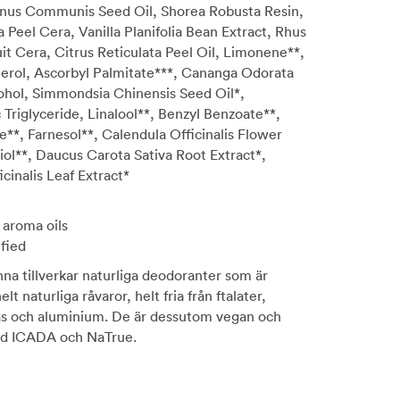
inus Communis Seed Oil, Shorea Robusta Resin,
a Peel Cera, Vanilla Planifolia Bean Extract, Rhus
t Cera, Citrus Reticulata Peel Oil, Limonene**,
herol, Ascorbyl Palmitate***, Cananga Odorata
ohol, Simmondsia Chinensis Seed Oil*,
 Triglyceride, Linalool**, Benzyl Benzoate**,
te**, Farnesol**, Calendula Officinalis Flower
iol**, Daucus Carota Sativa Root Extract*,
cinalis Leaf Extract*
 aroma oils
ified
nna tillverkar naturliga deodoranter som är
lt naturliga råvaror, helt fria från ftalater,
s och aluminium. De är dessutom vegan och
ed ICADA och NaTrue.