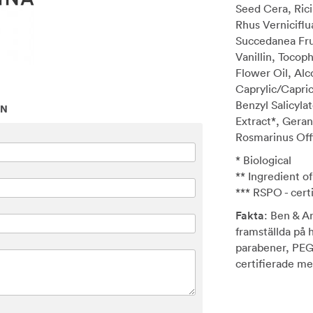
Seed Cera, Ric
Rhus Verniciflu
Succedanea Frui
Vanillin, Tocop
Flower Oil, Alc
Caprylic/Capric
Benzyl Salicyla
ON
Extract*, Geran
Rosmarinus Offi
* Biological
** Ingredient of
*** RSPO - cert
Fakta
: Ben & A
framställda på he
parabener, PEG
certifierade m