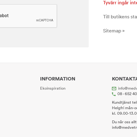
Tyvärr ingår int
Till butikens sta
Sitemap »
INFORMATION
KONTAKT
Ekoinspiration
info@medv
08 - 652 4
Kundtjänst te
Helgfri mån-o
kl. 09.00-13.
Du når oss all
info@medvetn