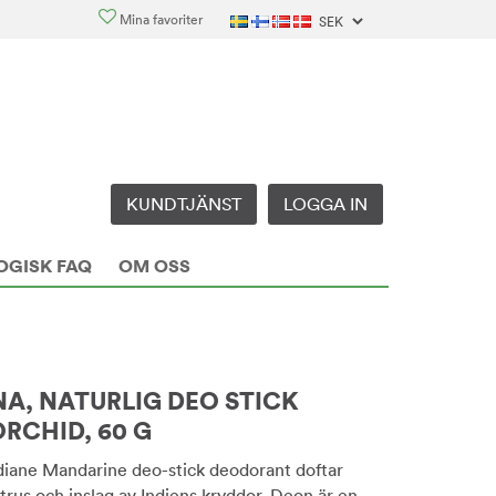
Mina favoriter
KUNDTJÄNST
LOGGA IN
OGISK FAQ
OM OSS
NA, NATURLIG DEO STICK
ORCHID, 60 G
diane Mandarine deo-stick deodorant doftar
itrus och inslag av Indiens kryddor. Deon är en