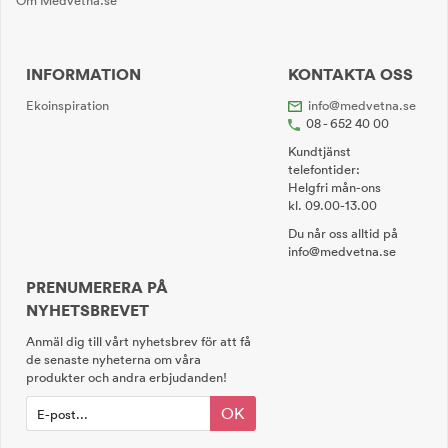
Om Medvetna.se
INFORMATION
KONTAKTA OSS
Ekoinspiration
info@medvetna.se
08 - 652 40 00
Kundtjänst
telefontider:
Helgfri mån-ons
kl. 09.00-13.00
Du når oss alltid på
info@medvetna.se
PRENUMERERA PÅ
NYHETSBREVET
Anmäl dig till vårt nyhetsbrev för att få
de senaste nyheterna om våra
produkter och andra erbjudanden!
OK