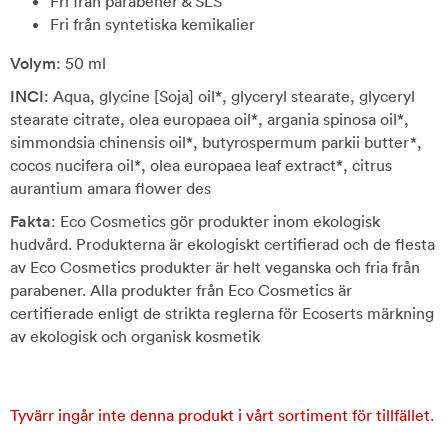
Fri från parabener & SLS
Fri från syntetiska kemikalier
Volym
: 50 ml
INCI
: Aqua, glycine [Soja] oil*, glyceryl stearate, glyceryl
stearate citrate, olea europaea oil*, argania spinosa oil*,
simmondsia chinensis oil*, butyrospermum parkii butter*,
cocos nucifera oil*, olea europaea leaf extract*, citrus
aurantium amara flower des
Fakta
: Eco Cosmetics gör produkter inom ekologisk
hudvård. Produkterna är ekologiskt certifierad och de flesta
av Eco Cosmetics produkter är helt veganska och fria från
parabener. Alla produkter från Eco Cosmetics är
certifierade enligt de strikta reglerna för Ecoserts märkning
av ekologisk och organisk kosmetik
Tyvärr ingår inte denna produkt i vårt sortiment för tillfället.