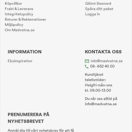
Köpvillkor
Glömt lösenord
Frakt & Leverans
Spåra ditt paket
Integritetspolicy
Logga in
Returer & Reklamationer
Miljöpolicy
Om Medvetna.se
INFORMATION
KONTAKTA OSS
Ekoinspiration
info@medvetna.se
08 - 652 40 00
Kundtjänst
telefontider:
Helgfri mån-ons
kl. 09.00-13.00
Du når oss alltid på
info@medvetna.se
PRENUMERERA PÅ
NYHETSBREVET
Anmäl dig till vårt nyhetsbrev för att få