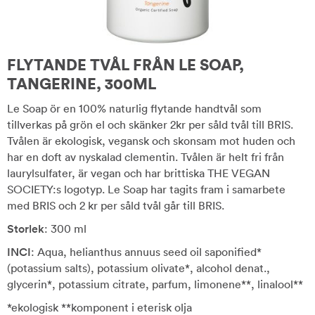
FLYTANDE TVÅL FRÅN LE SOAP,
TANGERINE, 300ML
Le Soap ör en 100% naturlig flytande handtvål som
tillverkas på grön el och skänker 2kr per såld tvål till BRIS.
Tvålen är ekologisk, vegansk och skonsam mot huden och
har en doft av nyskalad clementin. Tvålen är helt fri från
laurylsulfater, är vegan och har brittiska THE VEGAN
SOCIETY:s logotyp. Le Soap har tagits fram i samarbete
med BRIS och 2 kr per såld tvål går till BRIS.
Storlek
: 300 ml
INCI
: Aqua, helianthus annuus seed oil saponified*
(potassium salts), potassium olivate*, alcohol denat.,
glycerin*, potassium citrate, parfum, limonene**, linalool**
*ekologisk **komponent i eterisk olja