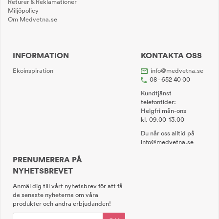
Returer & Reklamationer
Miljöpolicy
Om Medvetna.se
INFORMATION
KONTAKTA OSS
Ekoinspiration
info@medvetna.se
08 - 652 40 00
Kundtjänst
telefontider:
Helgfri mån-ons
kl. 09.00-13.00
Du når oss alltid på
info@medvetna.se
PRENUMERERA PÅ
NYHETSBREVET
Anmäl dig till vårt nyhetsbrev för att få
de senaste nyheterna om våra
produkter och andra erbjudanden!