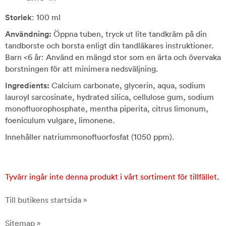
Storlek
: 100 ml
Användning:
Öppna tuben, tryck ut lite tandkräm på din
tandborste och borsta enligt din tandläkares instruktioner.
Barn <6 år: Använd en mängd stor som en ärta och övervaka
borstningen för att minimera nedsväljning.
Ingredients:
Calcium carbonate, glycerin, aqua, sodium
lauroyl sarcosinate, hydrated silica, cellulose gum, sodium
monofluorophosphate, mentha piperita, citrus limonum,
foeniculum vulgare, limonene.
Innehåller natriummonofluorfosfat (1050 ppm).
Tyvärr ingår inte denna produkt i vårt sortiment för tillfället.
Till butikens startsida »
Sitemap »