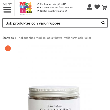
MENY
Ekologisk och giftfritt!
Fri hemleverans över 499 kr!
Gratis paketinslagning!
Produkten har blivit tillagd i varukorgen
Startsida
Kollagenbad med kollodialt havre, vallörtsrot och kokos