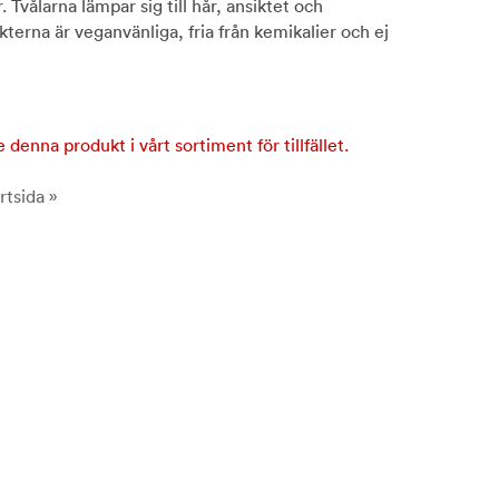
r. Tvålarna lämpar sig till hår, ansiktet och
terna är veganvänliga, fria från kemikalier och ej
!
e denna produkt i vårt sortiment för tillfället.
rtsida »