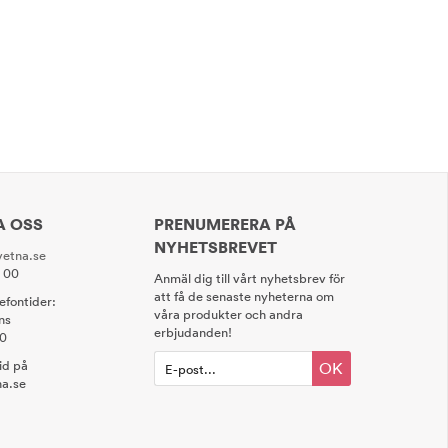
A OSS
PRENUMERERA PÅ
NYHETSBREVET
etna.se
0 00
Anmäl dig till vårt nyhetsbrev för
att få de senaste nyheterna om
lefontider:
våra produkter och andra
ns
erbjudanden!
00
tid på
OK
a.se