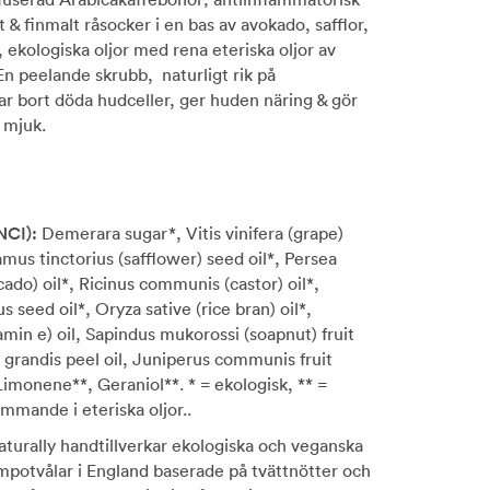
 & finmalt råsocker i en bas av avokado, safflor,
r, ekologiska oljor med rena eteriska oljor av
En peelande skrubb, naturligt rik på
tar bort döda hudceller, ger huden näring & gör
 mjuk.
INCI):
Demerara sugar*, Vitis vinifera (grape)
amus tinctorius (safflower) seed oil*, Persea
ado) oil*, Ricinus communis (castor) oil*,
 seed oil*, Oryza sative (rice bran) oil*,
amin e) oil, Sapindus mukorossi (soapnut) fruit
s grandis peel oil, Juniperus communis fruit
 Limonene**, Geraniol**. * = ekologisk, ** =
ommande i eteriska oljor..
Naturally handtillverkar ekologiska och veganska
mpotvålar i England baserade på tvättnötter och