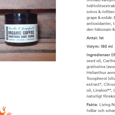
tvättnötsextrakt
solros & risfibe
grape & enbär. 
antioxidanter, 
den hälsosam &
Antal: 1st
Volym: 150 ml
Ingredienser (
seed oil, Carth
gratissima (avoc
Helianthus annus
Tocopherol (vit
extract*, Citru
oil, Linalool**,
naturligt förek
Fakta
: Living 
tvålar och scha