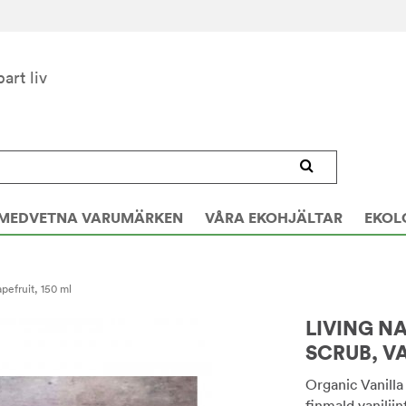
bart liv
MEDVETNA VARUMÄRKEN
VÅRA EKOHJÄLTAR
EKOL
pefruit, 150 ml
LIVING N
SCRUB, VA
Organic Vanilla
finmald vanilji