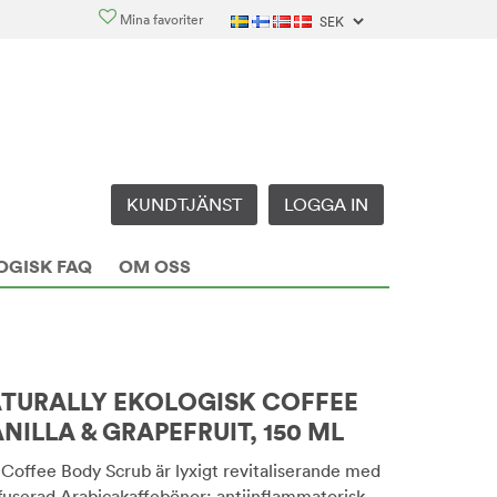
Mina favoriter
KUNDTJÄNST
LOGGA IN
OGISK FAQ
OM OSS
ATURALLY EKOLOGISK COFFEE
NILLA & GRAPEFRUIT, 150 ML
 Coffee Body Scrub är lyxigt revitaliserande med
nfuserad Arabicakaffebönor; antiinflammatorisk