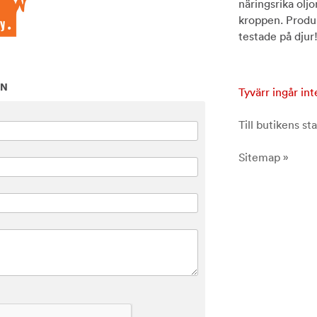
näringsrika oljo
kroppen. Produk
testade på djur
ON
Tyvärr ingår int
Till butikens sta
Sitemap »