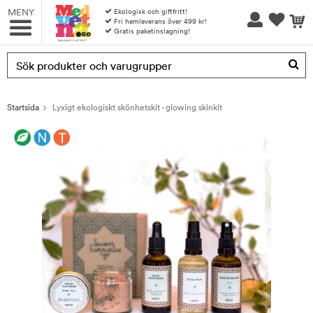
MENY
Ekologisk och giftfritt!
Fri hemleverans över 499 kr!
Gratis paketinslagning!
Produkten har blivit tillagd i varukorgen
Startsida
Lyxigt ekologiskt skönhetskit - glowing skinkit