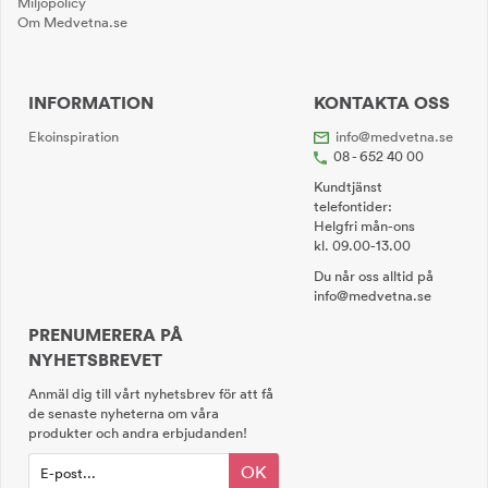
Miljöpolicy
Om Medvetna.se
INFORMATION
KONTAKTA OSS
Ekoinspiration
info@medvetna.se
08 - 652 40 00
Kundtjänst
telefontider:
Helgfri mån-ons
kl. 09.00-13.00
Du når oss alltid på
info@medvetna.se
PRENUMERERA PÅ
NYHETSBREVET
Anmäl dig till vårt nyhetsbrev för att få
de senaste nyheterna om våra
produkter och andra erbjudanden!
OK