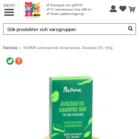
MENY
Ekologisk och giftfritt!
Fri hemleverans över 499 kr!
Gratis paketinslagning!
Produkten har blivit tillagd i varukorgen
Startsida
NURME schampotvål /schampobar, Avokado Oil, 100g