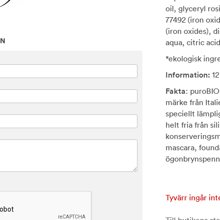
oil, glyceryl ro
77492 (iron oxid
(iron oxides), 
ON
aqua, citric aci
*ekologisk ingr
Information:
12
Fakta
: puroBIO
märke från Itali
speciellt lämpl
helt fria från s
konserveringsme
mascara, founda
ögonbrynspenna,
Tyvärr ingår int