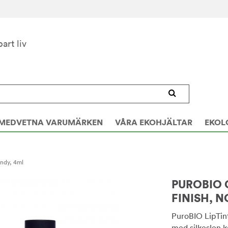
bart liv
MEDVETNA VARUMÄRKEN
VÅRA EKOHJÄLTAR
EKOL
undy, 4ml
PUROBIO 
FINISH, N
PuroBIO LipTint
med silkeslen k