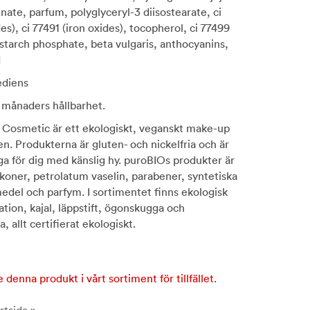
sinate, parfum, polyglyceryl-3 diisostearate, ci
es), ci 77491 (iron oxides), tocopherol, ci 77499
distarch phosphate, beta vulgaris, anthocyanins,
d
ediens
 månaders hållbarhet.
 Cosmetic är ett ekologiskt, veganskt make-up
en. Produkterna är gluten- och nickelfria och är
iga för dig med känslig hy. puroBIOs produkter är
ilikoner, petrolatum vaselin, parabener, syntetiska
del och parfym. I sortimentet finns ekologisk
tion, kajal, läppstift, ögonskugga och
 allt certifierat ekologiskt.
e denna produkt i vårt sortiment för tillfället.