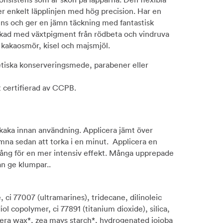
jer enkelt läpplinjen med hög precision. Har en
ns och ger en jämn täckning med fantastisk
ikad med växtpigment från rödbeta och vindruva
kakaosmör, kisel och majsmjöl.
etiska konserveringsmede, parabener eller
t certifierad av CCPB.
Skaka innan användning. Applicera jämt över
mna sedan att torka i en minut. Applicera en
gång för en mer intensiv effekt. Många upprepade
an ge klumpar..
ci 77007 (ultramarines), tridecane, dilinoleic
ol copolymer, ci 77891 (titanium dioxide), silica,
fera wax*, zea mays starch*, hydrogenated jojoba