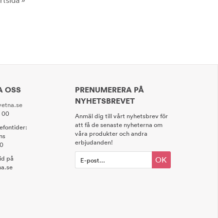
rtsida »
A OSS
PRENUMERERA PÅ
NYHETSBREVET
etna.se
0 00
Anmäl dig till vårt nyhetsbrev för
att få de senaste nyheterna om
lefontider:
våra produkter och andra
ns
erbjudanden!
00
tid på
OK
a.se