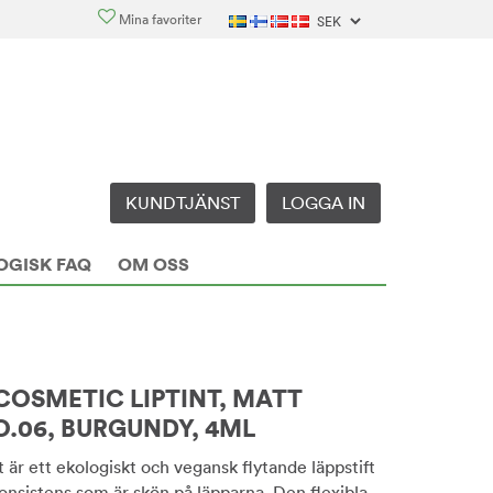
Mina favoriter
KUNDTJÄNST
LOGGA IN
OGISK FAQ
OM OSS
COSMETIC LIPTINT, MATT
O.06, BURGUNDY, 4ML
 är ett ekologiskt och vegansk flytande läppstift
onsistens som är skön på läpparna. Den flexibla