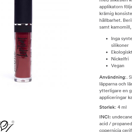
applikatorn föl
krämig konsiste
hållbarhet. Ber
samt kamomill, 
Inga synt
silikoner
Ekologisk
Nickelfri
Vegan
Användning
:. 
läpparna och lä
ytterligare en 
appliceringar k
Storlek
: 4 ml
INCI:
undecane, 
acid / propanedi
copernicia ceri