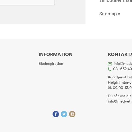
Till butikens sta
Sitemap »
INFORMATION
KONTAKT
Ekoinspiration
info@medv
08 - 652 4
Kundtjänst te
Helgfri mån-o
kl. 09.00-13.
Du når oss all
info@medvetn