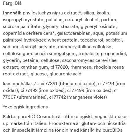
Färg
: Blå
Innehåll:
phyllostachys nigra extract*, silica, kaolin,
isopropyl myristate, pullulan, cetearyl alcohol, parfum,
sucrose palmitate, glyceryl stearate, glyceryl rosinate,
copernicia cerifera cera*, galactoarabinan, aqua, potassium
palmitoyl hydrolyzed wheat protein, tocopherol, sorbitol,
sodium stearoyl lactylate, microcrystalline cellulose,
cellulose gum, acacia senegal gum, trehalose, propanediol,
glycerin, betaine, cellulose, saccharomyces cerevisiae
extract, xanthan gum, ci 77820, rhamnose, rhodiola rosea
root extract, glucose, glucuronic acid
kan innehålla +/-: ci 77891 (titanium dioxide), ci 77491 (iron
oxides), ci 77492 (iron oxides), ci 77499 (iron oxides), ci
77007 (ultramarines), ci 77742 (manganese violet)
*ekologisk ingrediens
Fakta
: puroBIO Cosmetic är ett ekologiskt, veganskt make-
up märke från Italien. Produkterna är gluten- och nickelfria
och är speciellt lämpliga för dig med känslig hy. puroBIOs