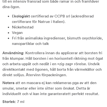
till en intensiv fransrad som både ramar in och framhäver
dina ögon.
E
kologiskt
certifierad av CCPB srl (ackrediterad
certifierare för Natrue i Italien).
Nickeltestad
Vegan
Fri från animaliska ingredienser, bismuth oxychloride,
nanopartiklar och talk
Användning
: Kontrollera innan du applicerar att borsten fri
från klumpar. Håll borsten i en horisontell riktning mot ögat
och arbeta uppåt och nedåt i en «zig-zag» rörelse. Undvik
direktkontakt med ögonen, håll borta från värmekällor och
direkt solljus. Återvinn förpackningen.
Notera
att en mascara ej kan reklameras pga av att den
smular, smetar eller inte sitter som önskat. Detta är
individuellt och vi kan inte garanteratett perfekt resultat.
Storlek
: 7 ml