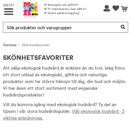
MENY
Ekologisk och giftfritt!
Fri hemleverans över 499 kr!
Gratis paketinslagning!
Produkten har blivit tillagd i varukorgen
Startsida
Skönhetsfavoriter
SKÖNHETSFAVORITER
Att välja ekologisk hudvård är enklare än du tror. Idag finns
ett stort utbud av ekologiskt, giftfria och naturliga
produkter som tar större hänsyn till dig, din hud och miljön.
Vi har även ett stort sortiment med veganska
hudvårdsprodukter!
Vill du komma igång med ekologisk hudvård? Ta del av
tipsen i vår stora hudvårdsguide:
Välj ekologisk hudvård - 3
viktiga anledningar
.