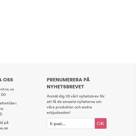
A OSS
PRENUMERERA PÅ
NYHETSBREVET
etna.se
0 00
Anmäl dig till vårt nyhetsbrev för
att få de senaste nyheterna om
lefontider:
våra produkter och andra
ns
erbjudanden!
00
tid på
OK
a.se