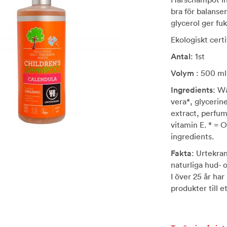
bra för balanse
glycerol ger fukt
Ekologiskt cert
Antal
: 1st
Volym
: 500 ml
Ingredients
: W
vera*, glycerin
extract, perfume
vitamin E. * = 
ingredients.
Fakta
: Urtekra
naturliga hud- 
I över 25 år h
produkter till et