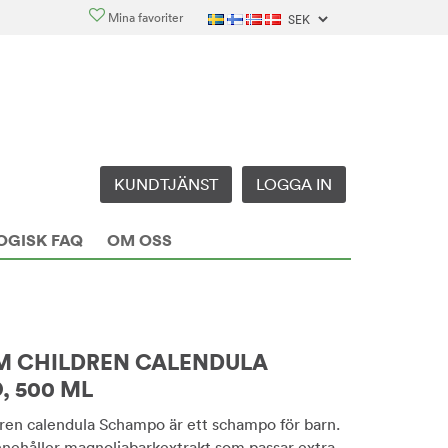
Mina favoriter
KUNDTJÄNST
LOGGA IN
OGISK FAQ
OM OSS
M CHILDREN CALENDULA
 500 ML
ren calendula Schampo är ett schampo för barn.
nehåller magnoliabarkextrakt som passar extra