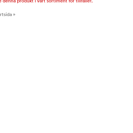
e denna produkt i vårt sortiment för tillfället.
rtsida »