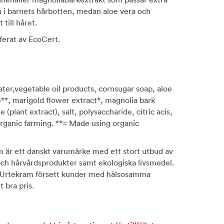
n i barnets hårbotten, medan aloe vera och
 till håret.
iferat av EcoCert.
ater,vegetable oil products, cornsugar soap, aloe
e**, marigold flower extract*, magnolia bark
 (plant extract), salt, polysaccharide, citric acis,
Organic farming. **= Made using organic
m är ett danskt varumärke med ett stort utbud av
och hårvårdsprodukter samt ekologiska livsmedel.
ar Urtekram försett kunder med hälsosamma
t bra pris.