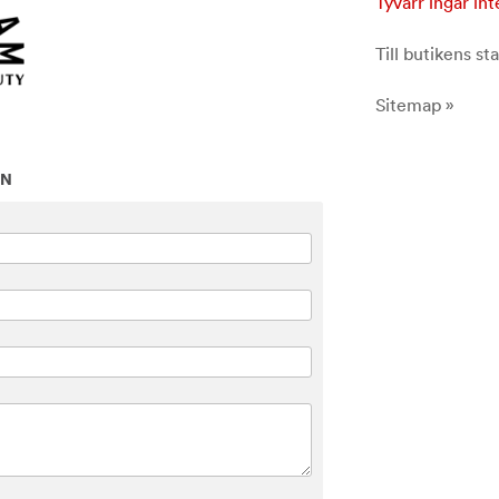
Tyvärr ingår int
Till butikens sta
Sitemap »
ON