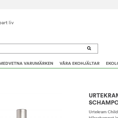
bart liv
MEDVETNA VARUMÄRKEN
VÅRA EKOHJÄLTAR
EKOL
URTEKRA
SCHAMPO,
Urtekram Child
Hårschampot in