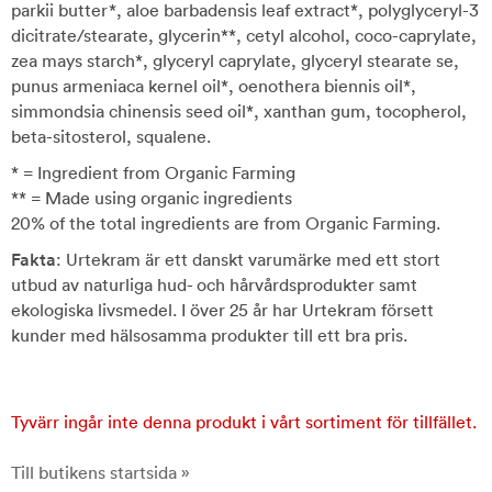
parkii butter*, aloe barbadensis leaf extract*, polyglyceryl-3
dicitrate/stearate, glycerin**, cetyl alcohol, coco-caprylate,
zea mays starch*, glyceryl caprylate, glyceryl stearate se,
punus armeniaca kernel oil*, oenothera biennis oil*,
simmondsia chinensis seed oil*, xanthan gum, tocopherol,
beta-sitosterol, squalene.
* = Ingredient from Organic Farming
** = Made using organic ingredients
20% of the total ingredients are from Organic Farming.
Fakta
: Urtekram är ett danskt varumärke med ett stort
utbud av naturliga hud- och hårvårdsprodukter samt
ekologiska livsmedel. I över 25 år har Urtekram försett
kunder med hälsosamma produkter till ett bra pris.
Tyvärr ingår inte denna produkt i vårt sortiment för tillfället.
Till butikens startsida »