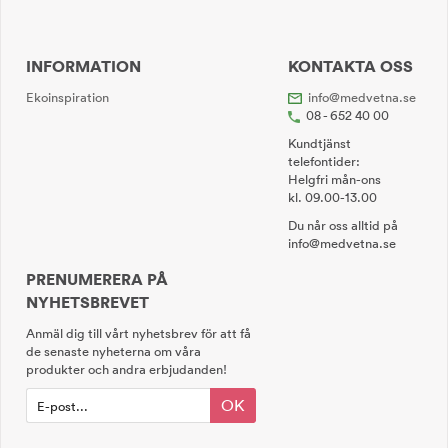
INFORMATION
KONTAKTA OSS
Ekoinspiration
info@medvetna.se
08 - 652 40 00
Kundtjänst
telefontider:
Helgfri mån-ons
kl. 09.00-13.00
Du når oss alltid på
info@medvetna.se
PRENUMERERA PÅ
NYHETSBREVET
Anmäl dig till vårt nyhetsbrev för att få
de senaste nyheterna om våra
produkter och andra erbjudanden!
OK