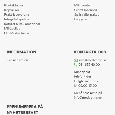
Kontakta oss
Mitt konto
Köpvillkor
Glömt lösenord
Frakt & Leverans
Spåra ditt paket
Integritetspolicy
Logga in
Returer & Reklamationer
Miljöpolicy
Om Medvetna.se
INFORMATION
KONTAKTA OSS
Ekoinspiration
info@medvetna.se
08 - 652 40 00
Kundtjänst
telefontider:
Helgfri mån-ons
kl. 09.00-13.00
Du når oss alltid på
info@medvetna.se
PRENUMERERA PÅ
NYHETSBREVET