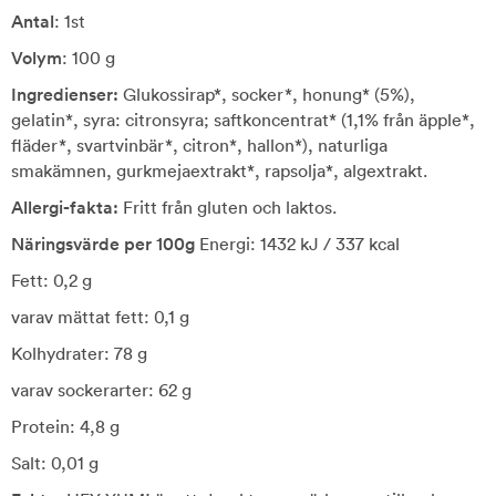
Antal
: 1st
Volym
: 100 g
Ingredienser:
Glukossirap*, socker*, honung* (5%),
gelatin*, syra: citronsyra; saftkoncentrat* (1,1% från äpple*,
fläder*, svartvinbär*, citron*, hallon*), naturliga
smakämnen, gurkmejaextrakt*, rapsolja*, algextrakt.
Allergi-fakta:
Fritt från gluten och laktos.
Näringsvärde per 100g
Energi: 1432 kJ / 337 kcal
Fett: 0,2 g
varav mättat fett: 0,1 g
Kolhydrater: 78 g
varav sockerarter: 62 g
Protein: 4,8 g
Salt: 0,01 g