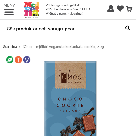
MENY
Ekologisk och giftfritt!
Fri hemleverans över 499 kr!
Gratis paketinslagning!
Produkten har blivit tillagd i varukorgen
Startsida
iChoc – mjölkfri vegansk chokladkaka cookie, 80g