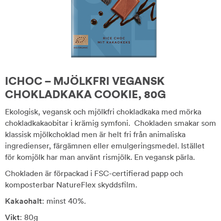
ICHOC – MJÖLKFRI VEGANSK
CHOKLADKAKA COOKIE, 80G
Ekologisk, vegansk och mjölkfri chokladkaka med mörka
chokladkakaobitar i krämig symfoni. Chokladen smakar som
klassisk mjölkchoklad men är helt fri från animaliska
ingredienser, färgämnen eller emulgeringsmedel. Istället
för komjölk har man använt rismjölk. En vegansk pärla.
Chokladen är förpackad i FSC-certifierad papp och
komposterbar NatureFlex skyddsfilm.
Kakaohalt
: minst 40%.
Vikt
: 80g