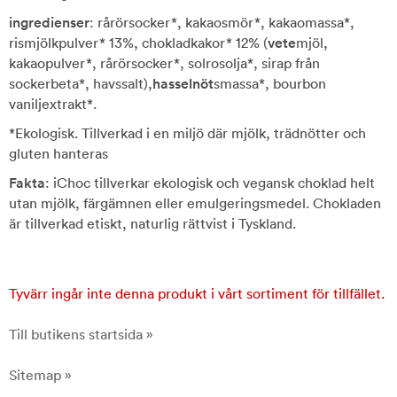
ingredienser
: rårörsocker*, kakaosmör*, kakaomassa*,
rismjölkpulver* 13%, chokladkakor* 12% (
vete
mjöl,
kakaopulver*, rårörsocker*, solrosolja*, sirap från
sockerbeta*, havssalt),
hasselnöt
smassa*, bourbon
vaniljextrakt*.
*Ekologisk. Tillverkad i en miljö där mjölk, trädnötter och
gluten hanteras
Fakta
: iChoc tillverkar ekologisk och vegansk choklad helt
utan mjölk, färgämnen eller emulgeringsmedel. Chokladen
är tillverkad etiskt, naturlig rättvist i Tyskland.
Tyvärr ingår inte denna produkt i vårt sortiment för tillfället.
Till butikens startsida »
Sitemap »