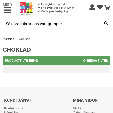
MENY
Ekologisk och giftfritt!
Fri hemleverans över 499 kr!
Gratis paketinslagning!
Produkten har blivit tillagd i varukorgen
Startsida
Choklad
CHOKLAD
PRODUKTFILTRERING
X - RENSA FILTER
KUNDTJÄNST
MINA SIDOR
Kontakta oss
Mitt konto
Köpvillkor
Glömt lösenord