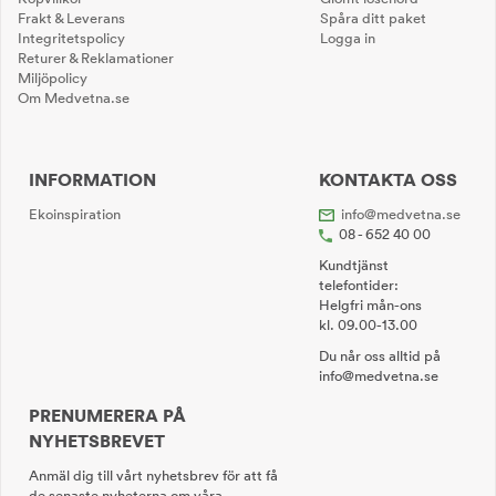
Frakt & Leverans
Spåra ditt paket
Integritetspolicy
Logga in
Returer & Reklamationer
Miljöpolicy
Om Medvetna.se
INFORMATION
KONTAKTA OSS
Ekoinspiration
info@medvetna.se
08 - 652 40 00
Kundtjänst
telefontider:
Helgfri mån-ons
kl. 09.00-13.00
Du når oss alltid på
info@medvetna.se
PRENUMERERA PÅ
NYHETSBREVET
Anmäl dig till vårt nyhetsbrev för att få
de senaste nyheterna om våra