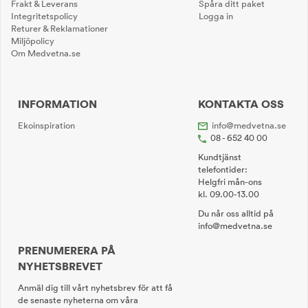
Frakt & Leverans
Spåra ditt paket
Integritetspolicy
Logga in
Returer & Reklamationer
Miljöpolicy
Om Medvetna.se
INFORMATION
KONTAKTA OSS
Ekoinspiration
info@medvetna.se
08 - 652 40 00
Kundtjänst
telefontider:
Helgfri mån-ons
kl. 09.00-13.00
Du når oss alltid på
info@medvetna.se
PRENUMERERA PÅ
NYHETSBREVET
Anmäl dig till vårt nyhetsbrev för att få
de senaste nyheterna om våra