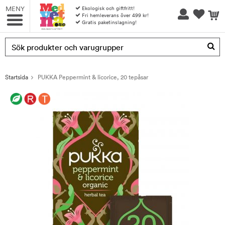
MENY
Ekologisk och giftfritt!
Fri hemleverans över 499 kr!
Gratis paketinslagning!
Produkten har blivit tillagd i varukorgen
Startsida
PUKKA Peppermint & licorice, 20 tepåsar