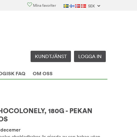
Mina favoriter
KUNDTJÄNST
LOGGA IN
OGISK FAQ
OM OSS
HOCOLONELY, 180G - PEKAN
OS
e decemer
elys chokladkakor är gjorda av ren kakao utan