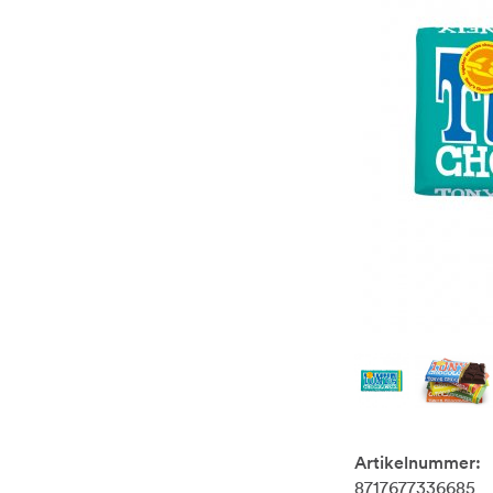
Artikelnummer:
8717677336685