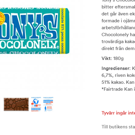
bitter eftersma
det går även ek
formade i ojämn
arbetsförhållan
Chocolonely har 
trovärdiga kaka
direkt från dem 
Vikt
: 180g
Ingredienser
: 
6,7%, riven kok
51% kakao. Kan 
*Fairtrade Kan i
Tyvärr ingår int
Till butikens sta