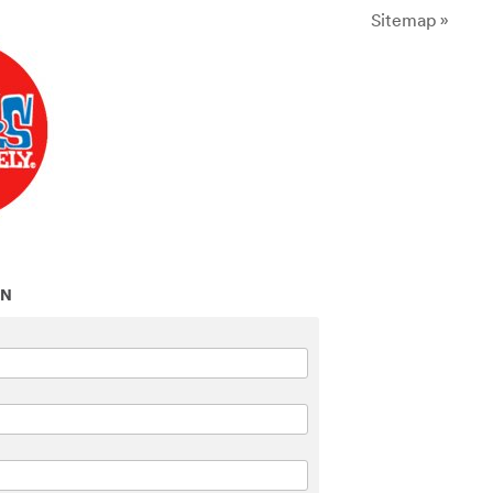
Sitemap »
ON