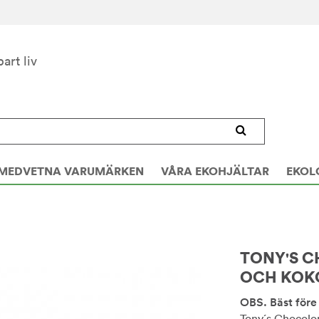
bart liv
MEDVETNA VARUMÄRKEN
VÅRA EKOHJÄLTAR
EKOL
TONY'S C
OCH KOK
OBS. Bäst för
Tony´s Chocolon