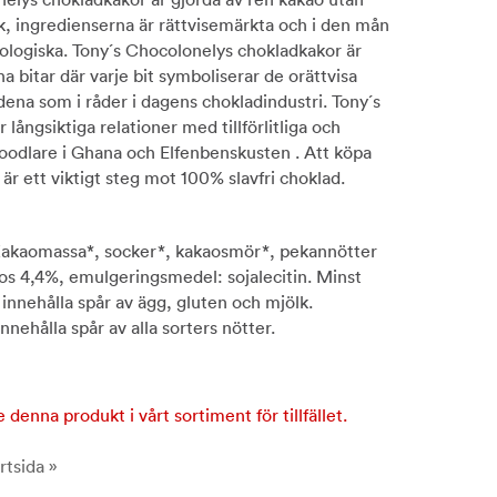
k, ingredienserna är rättvisemärkta och i den mån
ologiska. Tony´s Chocolonelys chokladkakor är
a bitar där varje bit symboliserar de orättvisa
dena som i råder i dagens chokladindustri. Tony´s
långsiktiga relationer med tillförlitliga och
oodlare i Ghana och Elfenbenskusten . Att köpa
är ett viktigt steg mot 100% slavfri choklad.
Kakaomassa*, socker*, kakaosmör*, pekannötter
os 4,4%, emulgeringsmedel: sojalecitin. Minst
innehålla spår av ägg, gluten och mjölk.
nnehålla spår av alla sorters nötter.
e denna produkt i vårt sortiment för tillfället.
rtsida »