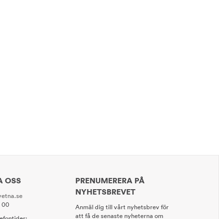
A OSS
PRENUMERERA PÅ
NYHETSBREVET
etna.se
0 00
Anmäl dig till vårt nyhetsbrev för
att få de senaste nyheterna om
lefontider: