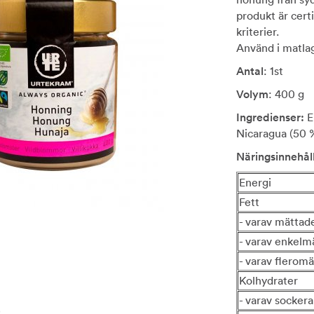
produkt är certi
kriterier.
Använd i matlag
Antal
: 1st
Volym
: 400 g
Ingredienser:
E
Nicaragua (50 %
Näringsinnehål
Energi
Fett
- varav mättade
- varav enkelm
- varav fleromä
Kolhydrater
- varav sockera