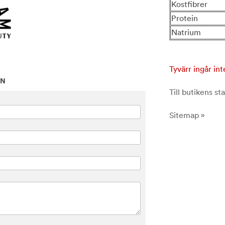
Kostfibrer
Protein
Natrium
Tyvärr ingår int
ON
Till butikens sta
Sitemap »