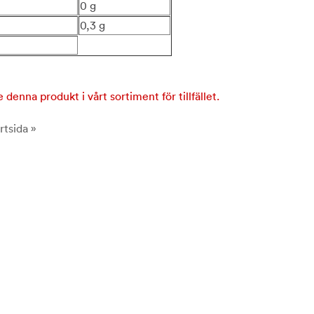
0 g
0,3 g
e denna produkt i vårt sortiment för tillfället.
rtsida »