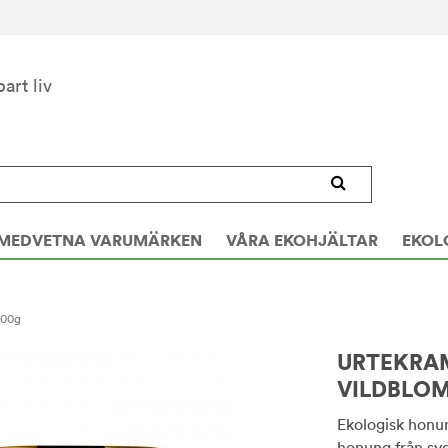
bart liv
MEDVETNA VARUMÄRKEN
VÅRA EKOHJÄLTAR
EKOL
400g
URTEKRAM
VILDBLO
Ekologisk honun
honung från syd