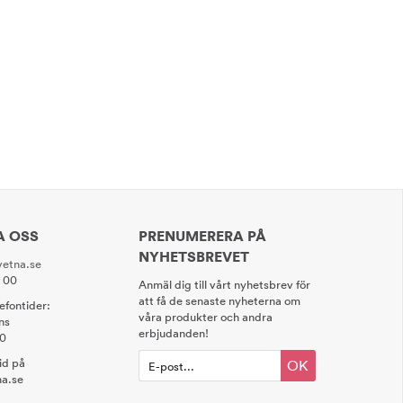
A OSS
PRENUMERERA PÅ
NYHETSBREVET
etna.se
0 00
Anmäl dig till vårt nyhetsbrev för
att få de senaste nyheterna om
lefontider:
våra produkter och andra
ns
erbjudanden!
00
tid på
OK
a.se