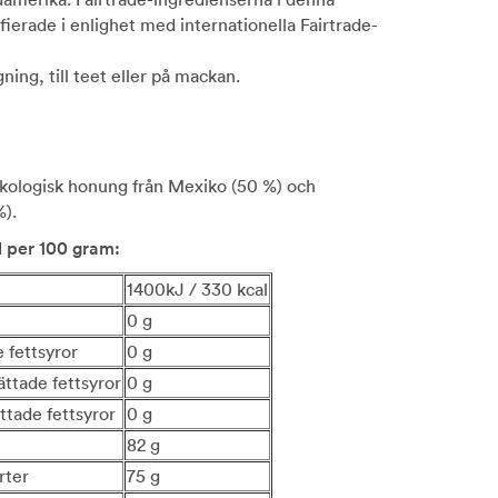
fierade i enlighet med internationella Fairtrade-
ning, till teet eller på mackan.
kologisk honung från Mexiko (50 %) och
).
l per 100 gram:
1400kJ / 330 kcal
0 g
 fettsyror
0 g
ättade fettsyror
0 g
ttade fettsyror
0 g
82 g
rter
75 g