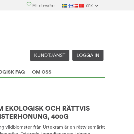
Mina favoriter
KUNDTJÄNST
LOGGA IN
OGISK FAQ
OM OSS
 EKOLOGISK OCH RÄTTVIS
MSTERHONUNG, 400G
g vildblomster från Urtekram är en rättvisemärkt
amerika. Fairtrade-ingredienserna i denna