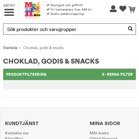
MENY
Ekologisk och giftfritt!
Fri hemleverans över 499 kr!
Gratis paketinslagning!
Produkten har blivit tillagd i varukorgen
Startsida
Choklad, godis & snacks
CHOKLAD, GODIS & SNACKS
PRODUKTFILTRERING
X - RENSA FILTER
KUNDTJÄNST
MINA SIDOR
Kontakta oss
Mitt konto
Köpvillkor
Glömt lösenord