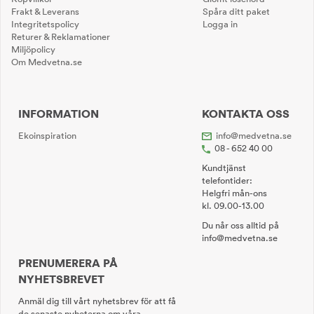
Frakt & Leverans
Spåra ditt paket
Integritetspolicy
Logga in
Returer & Reklamationer
Miljöpolicy
Om Medvetna.se
INFORMATION
KONTAKTA OSS
Ekoinspiration
info@medvetna.se
08 - 652 40 00
Kundtjänst
telefontider:
Helgfri mån-ons
kl. 09.00-13.00
Du når oss alltid på
info@medvetna.se
PRENUMERERA PÅ
NYHETSBREVET
Anmäl dig till vårt nyhetsbrev för att få
de senaste nyheterna om våra