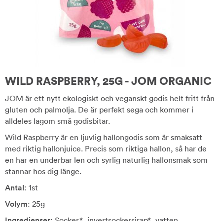
WILD RASPBERRY, 25G - JOM ORGANIC
JOM är ett nytt ekologiskt och veganskt godis helt fritt från
gluten och palmolja. De är perfekt sega och kommer i
alldeles lagom små godisbitar.
Wild Raspberry är en ljuvlig hallongodis som är smaksatt
med riktig hallonjuice. Precis som riktiga hallon, så har de
en har en underbar len och syrlig naturlig hallonsmak som
stannar hos dig länge.
Antal
: 1st
Volym
: 25g
Ingredienser
: Socker*, invertsockersirap*, vatten,