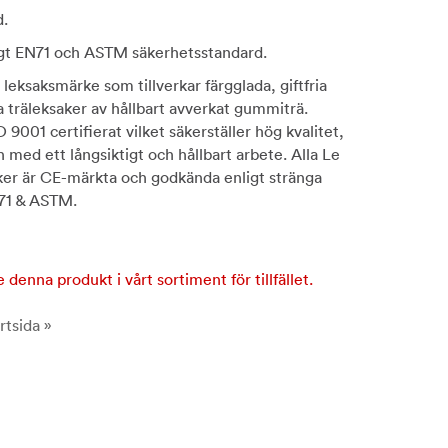
d.
gt EN71 och ASTM säkerhetsstandard.
 leksaksmärke som tillverkar färgglada, giftfria
a träleksaker av hållbart avverkat gummiträ.
 9001 certifierat vilket säkerställer hög kvalitet,
 med ett långsiktigt och hållbart arbete. Alla Le
ker är CE-märkta och godkända enligt stränga
71 & ASTM.
e denna produkt i vårt sortiment för tillfället.
rtsida »