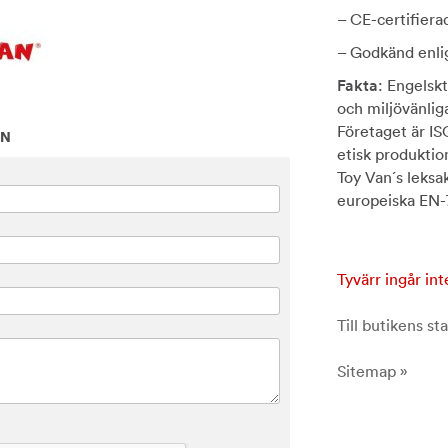
– CE-certifiera
– Godkänd enli
Fakta
: Engelskt
och miljövänlig
Företaget är ISO
ON
etisk produktion
Toy Van´s leksa
europeiska EN-
Tyvärr ingår int
Till butikens sta
Sitemap »