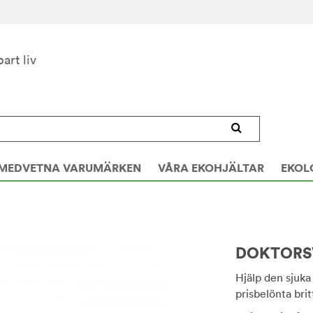
bart liv
MEDVETNA VARUMÄRKEN
VÅRA EKOHJÄLTAR
EKOL
DOKTORSV
Hjälp den sjuka 
prisbelönta bri