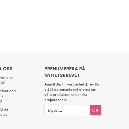
A OSS
PRENUMERERA PÅ
NYHETSBREVET
etna.se
0 00
Anmäl dig till vårt nyhetsbrev för
att få de senaste nyheterna om
lefontider:
våra produkter och andra
ns
erbjudanden!
00
tid på
OK
a.se