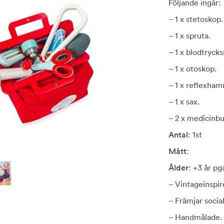
Följande ingår:
– 1 x stetoskop.
– 1 x spruta.
– 1 x blodtryck
– 1 x otoskop.
– 1 x reflexha
– 1 x sax.
– 2 x medicinbu
Antal
: 1st
Mått
:
Ålder
: +3 år pg
– Vintageinspir
– Främjar soci
– Handmålade.