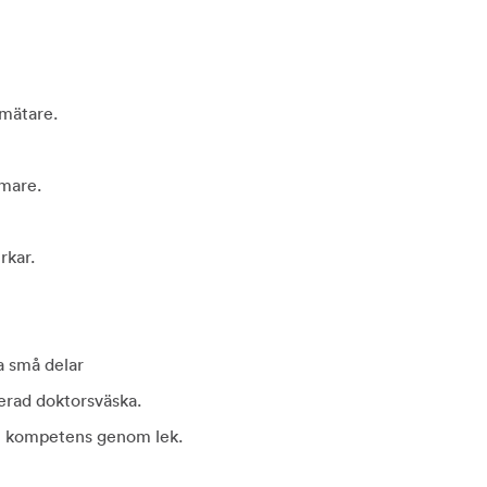
smätare.
mmare.
rkar.
a små delar
erad doktorsväska.
al kompetens genom lek.