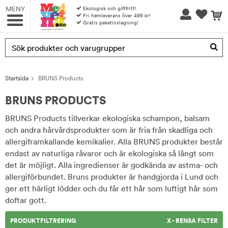
MENY
Ekologisk och giftfritt!
Fri hemleverans över 499 kr!
Gratis paketinslagning!
Produkten har blivit tillagd i varukorgen
Startsida
BRUNS Products
BRUNS PRODUCTS
BRUNS Products tillverkar ekologiska schampon, balsam
och andra hårvårdsprodukter som är fria från skadliga och
allergiframkallande kemikalier. Alla BRUNS produkter består
endast av naturliga råvaror och är ekologiska så långt som
det är möjligt. Alla ingredienser är godkända av astma- och
allergiförbundet. Bruns produkter är handgjorda i Lund och
ger ett härligt lödder och du får ett hår som luftigt hår som
doftar gott.
PRODUKTFILTRERING
X - RENSA FILTER