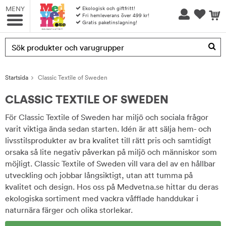
MENY
Ekologisk och giftfritt!
Fri hemleverans över 499 kr!
Gratis paketinslagning!
Produkten har blivit tillagd i varukorgen
Startsida
Classic Textile of Sweden
CLASSIC TEXTILE OF SWEDEN
För Classic Textile of Sweden har miljö och sociala frågor
varit viktiga ända sedan starten. Idén är att sälja hem- och
livsstilsprodukter av bra kvalitet till rätt pris och samtidigt
orsaka så lite negativ påverkan på miljö och människor som
möjligt. Classic Textile of Sweden vill vara del av en hållbar
utveckling och jobbar långsiktigt, utan att tumma på
kvalitet och design. Hos oss på Medvetna.se hittar du deras
ekologiska sortiment med vackra våfflade handdukar i
naturnära färger och olika storlekar.