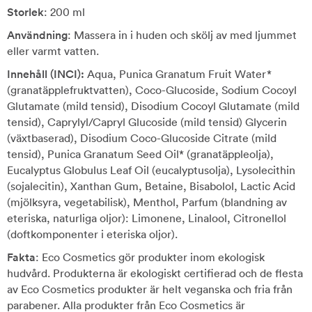
Storlek
: 200 ml
Användning
: Massera in i huden och skölj av med ljummet
eller varmt vatten.
Innehåll (INCI):
Aqua, Punica Granatum Fruit Water*
(granatäpplefruktvatten), Coco-Glucoside, Sodium Cocoyl
Glutamate (mild tensid), Disodium Cocoyl Glutamate (mild
tensid), Caprylyl/Capryl Glucoside (mild tensid) Glycerin
(växtbaserad), Disodium Coco-Glucoside Citrate (mild
tensid), Punica Granatum Seed Oil* (granatäppleolja),
Eucalyptus Globulus Leaf Oil (eucalyptusolja), Lysolecithin
(sojalecitin), Xanthan Gum, Betaine, Bisabolol, Lactic Acid
(mjölksyra, vegetabilisk), Menthol, Parfum (blandning av
eteriska, naturliga oljor): Limonene, Linalool, Citronellol
(doftkomponenter i eteriska oljor).
Fakta
: Eco Cosmetics gör produkter inom ekologisk
hudvård. Produkterna är ekologiskt certifierad och de flesta
av Eco Cosmetics produkter är helt veganska och fria från
parabener. Alla produkter från Eco Cosmetics är